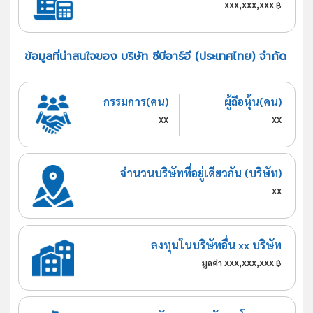
xxx,xxx,xxx
฿
ข้อมูลที่น่าสนใจของ บริษัท ซีบีอาร์อี (ประเทศไทย) จำกัด
กรรมการ(คน)
ผู้ถือหุ้น(คน)
xx
xx
จำนวนบริษัทที่อยู่เดียวกัน (บริษัท)
xx
ลงทุนในบริษัทอื่น xx บริษัท
xxx,xxx,xxx
มูลค่า
฿