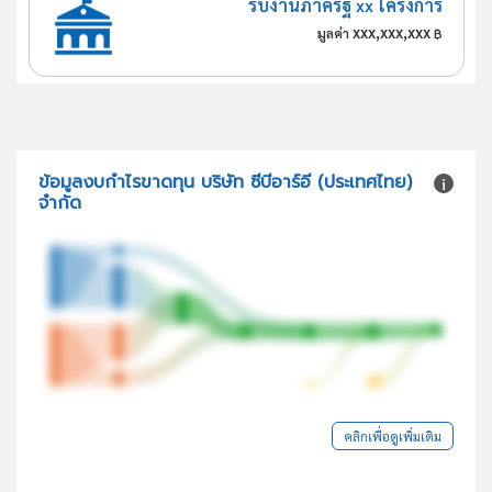
รับงานภาครัฐ xx โครงการ
xxx,xxx,xxx
มูลค่า
฿
ข้อมูลงบกำไรขาดทุน บริษัท ซีบีอาร์อี (ประเทศไทย)
จำกัด
คลิกเพื่อดูเพิ่มเติม