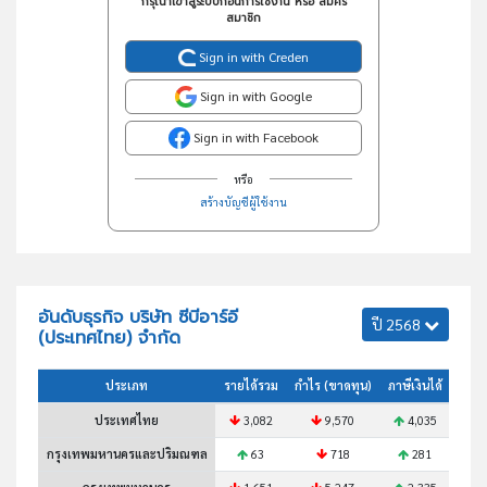
กรุณาเข้าสู่ระบบก่อนการใช้งาน หรือ สมัคร
สมาชิก
Sign in with Creden
Sign in with Google
Sign in with Facebook
หรือ
สร้างบัญชีผู้ใช้งาน
อันดับธุรกิจ บริษัท ซีบีอาร์อี
ปี 2568
(ประเทศไทย) จำกัด
ประเภท
รายได้รวม
กำไร (ขาดทุน)
ภาษีเงินได้
สินทร
ประเทศไทย
3,082
9,570
4,035
กรุงเทพมหานครและปริมณฑล
63
718
281