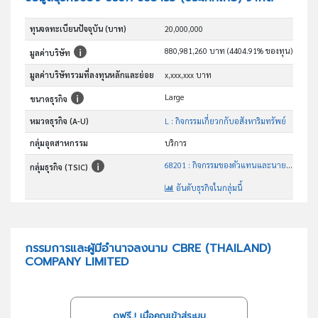
ทุนจดทะเบียนปัจจุบัน (บาท)
20,000,000
880,981,260 บาท (4404.91% ของทุน)
มูลค่าบริษัท
มูลค่าบริษัทรวมที่ลงทุนหลักและย่อย
x,xxx,xxx บาท
Large
ขนาดธุรกิจ
หมวดธุรกิจ (A-U)
L : กิจกรรมเกี่ยวกกับอสังหาริมทรัพย์
กลุ่มอุตสาหกรรม
บริการ
68201 : กิจกรรมของตัวแทนและนายหน้าอสังหาริมทรัพย์โดยได้รับ ค่าตอบแทนหรือตามสัญญาจ้าง
กลุ่มธุรกิจ (TSIC)
อันดับธุรกิจในกลุ่มนี้
นายหน้าตัวแทนและให้คำปรึกษาเกี่ยวกับการซื้อขายให้เช่าอสังหาริมทรัพย์การประเมินราคาและวิจัยทรัพย์สิน
วัตถุประสงค์
กรรมการและผู้มีอำนาจลงนาม CBRE (THAILAND)
COMPANY LIMITED
ดูฟรี..! เมื่อคุณเข้าสู่ระบบ