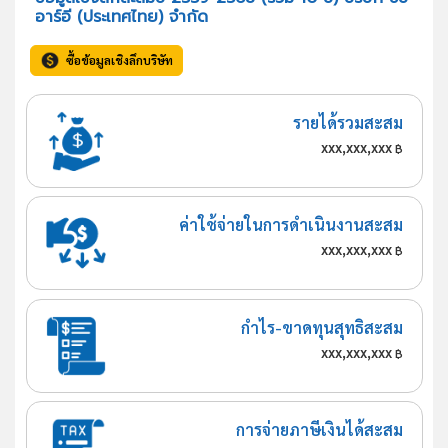
อาร์อี (ประเทศไทย) จำกัด
ซื้อข้อมูลเชิงลึกบริษัท
รายได้รวมสะสม
xxx,xxx,xxx
฿
ค่าใช้จ่ายในการดำเนินงานสะสม
xxx,xxx,xxx
฿
กำไร-ขาดทุนสุทธิสะสม
xxx,xxx,xxx
฿
การจ่ายภาษีเงินได้สะสม