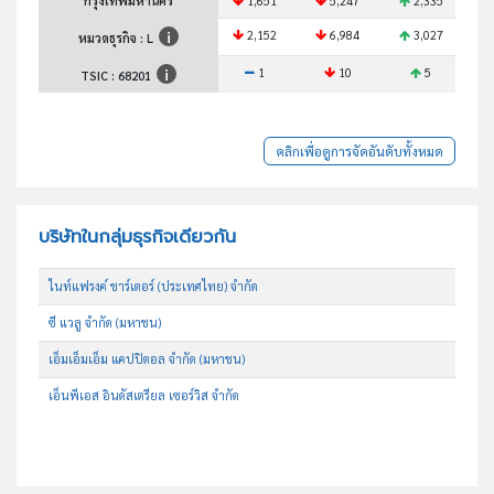
กรุงเทพมหานคร
1,651
5,247
2,335
2,152
6,984
3,027
หมวดธุรกิจ : L
1
10
5
TSIC :
68201
คลิกเพื่อดูการจัดอันดับทั้งหมด
บริษัทในกลุ่มธุรกิจเดียวกัน
ไนท์แฟรงค์ ชาร์เตอร์ (ประเทศไทย) จำกัด
ซี แวลู จำกัด (มหาชน)
เอ็มเอ็มเอ็ม แคปปิตอล จำกัด (มหาชน)
เอ็นพีเอส อินดัสเตรียล เซอร์วิส จำกัด