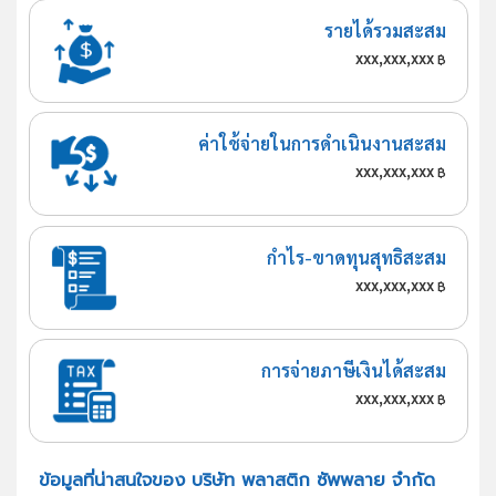
รายได้รวมสะสม
xxx,xxx,xxx
฿
ค่าใช้จ่ายในการดำเนินงานสะสม
xxx,xxx,xxx
฿
กำไร-ขาดทุนสุทธิสะสม
xxx,xxx,xxx
฿
การจ่ายภาษีเงินได้สะสม
xxx,xxx,xxx
฿
ข้อมูลที่น่าสนใจของ บริษัท พลาสติก ซัพพลาย จำกัด