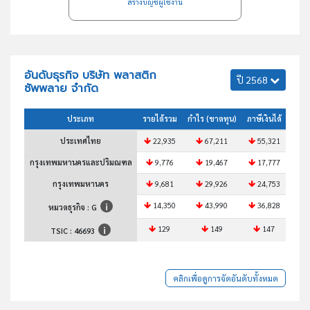
สร้างบัญชีผู้ใช้งาน
อันดับธุรกิจ บริษัท พลาสติก
ปี 2568
ซัพพลาย จำกัด
ประเภท
รายได้รวม
กำไร (ขาดทุน)
ภาษีเงินได้
สินทร
ประเทศไทย
22,935
67,211
55,321
3
กรุงเทพมหานครและปริมณฑล
9,776
19,467
17,777
กรุงเทพมหานคร
9,681
29,926
24,753
1
14,350
43,990
36,828
2
หมวดธุรกิจ : G
129
149
147
TSIC :
46693
คลิกเพื่อดูการจัดอันดับทั้งหมด