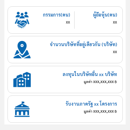
กรรมการ(คน)
ผู้ถือหุ้น(คน)
xx
xx
จำนวนบริษัทที่อยู่เดียวกัน (บริษัท)
xx
ลงทุนในบริษัทอื่น xx บริษัท
xxx,xxx,xxx
มูลค่า
฿
รับงานภาครัฐ xx โครงการ
xxx,xxx,xxx
มูลค่า
฿