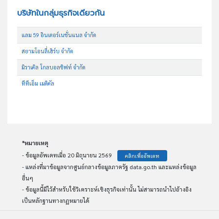
บริษัทในกลุ่มธุรกิจเดียวกัน
แลม 59 อินเตอร์เนชั่นแนล จำกัด
สยามโอนลี่เฮิร์บ จำกัด
มิราเคิล โกลบอลชิฟท์ จำกัด
ทีทีเอ็ม เมดิคัล
*หมายเหตุ
- ข้อมูลอัพเดทเมื่อ 20 มิถุนายน 2569
คลิกเพื่ออัพเดท
- แหล่งที่มาข้อมูลจากศูนย์กลางข้อมูลภาครัฐ data.go.th และแหล่งข้อมูล
อื่นๆ
- ข้อมูลนี้มีไว้สำหรับใช้วิเคราะห์เชิงธุรกิจเท่านั้น ไม่สามารถนำไปอ้างอิง
เป็นหลักฐานทางกฏหมายได้