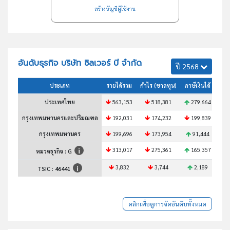
สร้างบัญชีผู้ใช้งาน
อันดับธุรกิจ บริษัท ซิลเวอร์ บี จำกัด
ปี 2568
ประเภท
รายได้รวม
กำไร (ขาดทุน)
ภาษีเงินได้
สินท
ประเทศไทย
563,153
518,381
279,664
4
กรุงเทพมหานครและปริมณฑล
192,031
174,232
199,839
1
กรุงเทพมหานคร
199,696
173,954
91,444
1
313,017
275,361
165,357
2
หมวดธุรกิจ : G
3,832
3,744
2,189
TSIC :
46441
คลิกเพื่อดูการจัดอันดับทั้งหมด