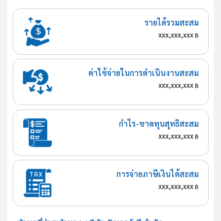
รายได้รวมสะสม
xxx,xxx,xxx
฿
ค่าใช้จ่ายในการดำเนินงานสะสม
xxx,xxx,xxx
฿
กำไร-ขาดทุนสุทธิสะสม
xxx,xxx,xxx
฿
การจ่ายภาษีเงินได้สะสม
xxx,xxx,xxx
฿