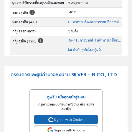
มูลค่าบริษัทรวมที่ลงทุนหลักและย่อย
x,xxx,xxx บาท
Micro
ขนาดธุรกิจ
หมวดธุรกิจ (A-U)
G : การขายส่งและการขายปลีกการซ่อมยานยนต์และ จักรยานยนต์
กลุ่มอุตสาหกรรม
ขายส่ง
46441 : การขายส่งสินค้าทางเภสัชภัณฑ์และทางการแพทย์
กลุ่มธุรกิจ (TSIC)
อันดับธุรกิจในกลุ่มนี้
การขายส่งสินค้าทางเภสัชภัณฑ์และทางการแพทย์
วัตถุประสงค์
กรรมการและผู้มีอำนาจลงนาม SILVER - B CO., LTD.
ดูฟรี..! เมื่อคุณเข้าสู่ระบบ
กรุณาเข้าสู่ระบบก่อนการใช้งาน หรือ สมัคร
สมาชิก
Sign in with Creden
Sign in with Google