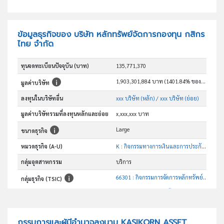
ข้อมูลธุรกิจของ บริษัท หลักทรัพย์จัดการกองทุน กสิกร
ไทย จำกัด
ทุนจดทะเบียนปัจจุบัน (บาท)
135,771,370
1,903,301,884 บาท (1401.84% ของทุน)
มูลค่าบริษัท
ลงทุนในบริษัทอื่น
xxx บริษัท (หลัก)
/ xxx บริษัท (ย่อย)
มูลค่าบริษัทรวมที่ลงทุนหลักและย่อย
x,xxx,xxx บาท
Large
ขนาดธุรกิจ
หมวดธุรกิจ (A-U)
K : กิจกรรมทางการเงินและการประกันภัย
กลุ่มอุตสาหกรรม
บริการ
66301 : กิจกรรมการจัดการหลักทรัพย์การลงทุนและกองทุน (ยกเว้น กองทุนบำเหน็จบำนาญ)
กลุ่มธุรกิจ (TSIC)
อันดับธุรกิจในกลุ่มนี้
จัดการกองทุน
วัตถุประสงค์
กรรมการและผู้มีอำนาจลงนาม KASIKORN ASSET