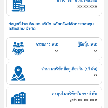
การจ่ายภาษีเงินได้สะสม
xxx,xxx,xxx
฿
ข้อมูลที่น่าสนใจของ บริษัท หลักทรัพย์จัดการกองทุน
กสิกรไทย จำกัด
กรรมการ(คน)
ผู้ถือหุ้น(คน)
xx
xx
จำนวนบริษัทที่อยู่เดียวกัน (บริษัท)
xx
ลงทุนในบริษัทอื่น xx บริษัท
xxx,xxx,xxx
มูลค่า
฿