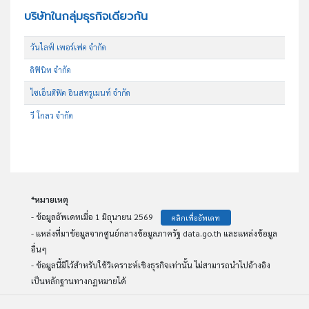
บริษัทในกลุ่มธุรกิจเดียวกัน
วันไลฟ์ เพอร์เฟค จำกัด
ดิฟินิท จำกัด
ไซเอ็นติฟิค อินสทรูเมนท์ จำกัด
วี โกลว จำกัด
*หมายเหตุ
- ข้อมูลอัพเดทเมื่อ 1 มิถุนายน 2569
คลิกเพื่ออัพเดท
- แหล่งที่มาข้อมูลจากศูนย์กลางข้อมูลภาครัฐ data.go.th และแหล่งข้อมูล
อื่นๆ
- ข้อมูลนี้มีไว้สำหรับใช้วิเคราะห์เชิงธุรกิจเท่านั้น ไม่สามารถนำไปอ้างอิง
เป็นหลักฐานทางกฏหมายได้