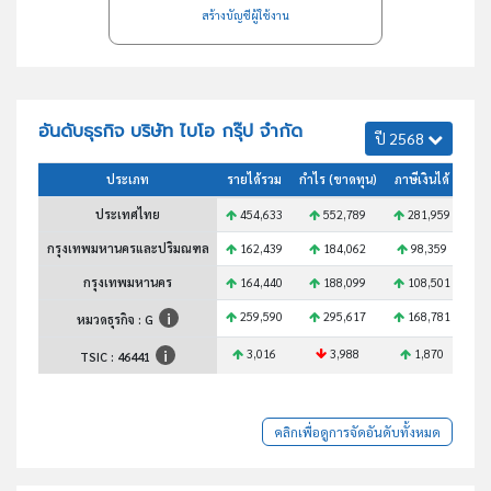
สร้างบัญชีผู้ใช้งาน
อันดับธุรกิจ บริษัท ไบโอ กรุ๊ป จำกัด
ปี 2568
ประเภท
รายได้รวม
กำไร (ขาดทุน)
ภาษีเงินได้
สินท
ประเทศไทย
454,633
552,789
281,959
4
กรุงเทพมหานครและปริมณฑล
162,439
184,062
98,359
1
กรุงเทพมหานคร
164,440
188,099
108,501
1
259,590
295,617
168,781
2
หมวดธุรกิจ : G
3,016
3,988
1,870
TSIC :
46441
คลิกเพื่อดูการจัดอันดับทั้งหมด