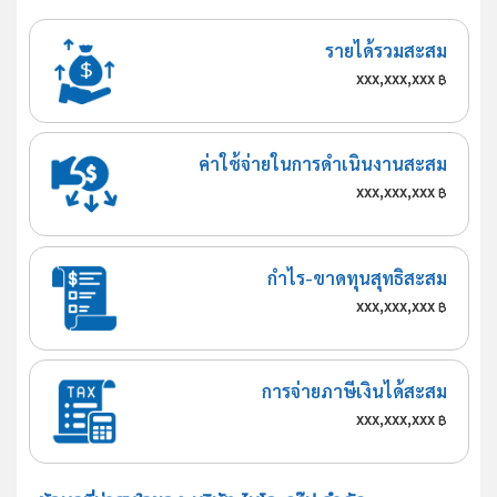
รายได้รวมสะสม
xxx,xxx,xxx
฿
ค่าใช้จ่ายในการดำเนินงานสะสม
xxx,xxx,xxx
฿
กำไร-ขาดทุนสุทธิสะสม
xxx,xxx,xxx
฿
การจ่ายภาษีเงินได้สะสม
xxx,xxx,xxx
฿