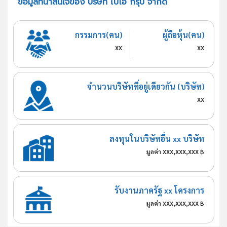
ข้อมูลที่น่าสนใจของ บริษัท ไบโอ กรุ๊ป จำกัด
กรรมการ(คน)
ผู้ถือหุ้น(คน)
xx
xx
จำนวนบริษัทที่อยู่เดียวกัน (บริษัท)
xx
ลงทุนในบริษัทอื่น xx บริษัท
xxx,xxx,xxx
มูลค่า
฿
รับงานภาครัฐ xx โครงการ
xxx,xxx,xxx
มูลค่า
฿