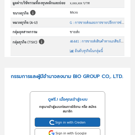
มูลค่าบริษัทรวมที่ลงทุนหลักและย่อย
x,xxx,xxx บาท
Micro
ขนาดธุรกิจ
หมวดธุรกิจ (A-U)
G : การขายส่งและการขายปลีกการซ่อมยานยนต์และ จักรยานยนต์
กลุ่มอุตสาหกรรม
ขายส่ง
46441 : การขายส่งสินค้าทางเภสัชภัณฑ์และทางการแพทย์
กลุ่มธุรกิจ (TSIC)
อันดับธุรกิจในกลุ่มนี้
การขายส่งสินค้าทางเภสัชกรรมและเวชภัณฑ์
วัตถุประสงค์
กรรมการและผู้มีอำนาจลงนาม BIO GROUP CO,. LTD.
ดูฟรี..! เมื่อคุณเข้าสู่ระบบ
กรุณาเข้าสู่ระบบก่อนการใช้งาน หรือ สมัคร
สมาชิก
Sign in with Creden
Sign in with Google