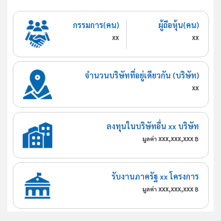
กรรมการ(คน)
ผู้ถือหุ้น(คน)
xx
xx
จำนวนบริษัทที่อยู่เดียวกัน (บริษัท)
xx
ลงทุนในบริษัทอื่น xx บริษัท
xxx,xxx,xxx
มูลค่า
฿
รับงานภาครัฐ xx โครงการ
xxx,xxx,xxx
มูลค่า
฿