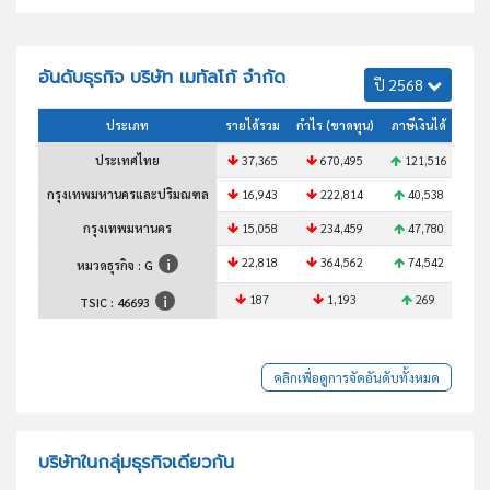
อันดับธุรกิจ บริษัท เมทัลโก้ จำกัด
ปี 2568
ประเภท
รายได้รวม
กำไร (ขาดทุน)
ภาษีเงินได้
สินท
ประเทศไทย
37,365
670,495
121,516
8
กรุงเทพมหานครและปริมณฑล
16,943
222,814
40,538
2
กรุงเทพมหานคร
15,058
234,459
47,780
4
22,818
364,562
74,542
5
หมวดธุรกิจ : G
187
1,193
269
TSIC :
46693
คลิกเพื่อดูการจัดอันดับทั้งหมด
บริษัทในกลุ่มธุรกิจเดียวกัน