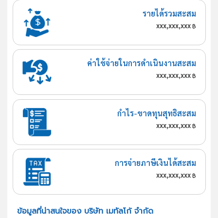
รายได้รวมสะสม
xxx,xxx,xxx
฿
ค่าใช้จ่ายในการดำเนินงานสะสม
xxx,xxx,xxx
฿
กำไร-ขาดทุนสุทธิสะสม
xxx,xxx,xxx
฿
การจ่ายภาษีเงินได้สะสม
xxx,xxx,xxx
฿
ข้อมูลที่น่าสนใจของ บริษัท เมทัลโก้ จำกัด