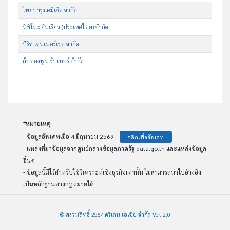
ไทยบำรุงเคมีเคิล จำกัด
นิชิโนะ คินเรียว (ประเทศไทย) จำกัด
บีริช เจนเนอร์เรท จำกัด
ล้อทองพูน รับเบอร์ จำกัด
*หมายเหตุ
- ข้อมูลอัพเดทเมื่อ 4 มิถุนายน 2569
คลิกเพื่ออัพเดท
- แหล่งที่มาข้อมูลจากศูนย์กลางข้อมูลภาครัฐ data.go.th และแหล่งข้อมูล
อื่นๆ
- ข้อมูลนี้มีไว้สำหรับใช้วิเคราะห์เชิงธุรกิจเท่านั้น ไม่สามารถนำไปอ้างอิง
เป็นหลักฐานทางกฏหมายได้
© สงวนสิทธิ์ 2564 ครีเดน เอเชีย จำกัด Ver. 2.0