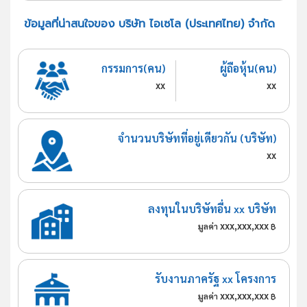
ข้อมูลที่น่าสนใจของ บริษัท ไอเซโล (ประเทศไทย) จำกัด
กรรมการ(คน)
ผู้ถือหุ้น(คน)
xx
xx
จำนวนบริษัทที่อยู่เดียวกัน (บริษัท)
xx
ลงทุนในบริษัทอื่น xx บริษัท
xxx,xxx,xxx
มูลค่า
฿
รับงานภาครัฐ xx โครงการ
xxx,xxx,xxx
มูลค่า
฿