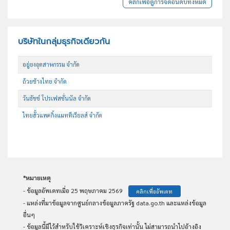
คลิกเพื่อดูการจัดอันดับทั้งหมด
บริษัทในกลุ่มธุรกิจเดียวกัน
อยู่ยงอุตสาหกรรม จำกัด
ถ้วยช้างไทย จำกัด
วันธัชช์ โปรเฟสชั่นนัล จำกัด
ไทยฮั้วแพคกิ้งแมททีเรียลส์ จำกัด
*หมายเหตุ
- ข้อมูลอัพเดทเมื่อ 25 พฤษภาคม 2569
คลิกเพื่ออัพเดท
- แหล่งที่มาข้อมูลจากศูนย์กลางข้อมูลภาครัฐ data.go.th และแหล่งข้อมูล
อื่นๆ
- ข้อมูลนี้มีไว้สำหรับใช้วิเคราะห์เชิงธุรกิจเท่านั้น ไม่สามารถนำไปอ้างอิง