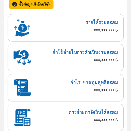
ซื้อข้อมูลเชิงลึกบริษัท
รายได้รวมสะสม
xxx,xxx,xxx
฿
ค่าใช้จ่ายในการดำเนินงานสะสม
xxx,xxx,xxx
฿
กำไร-ขาดทุนสุทธิสะสม
xxx,xxx,xxx
฿
การจ่ายภาษีเงินได้สะสม
xxx,xxx,xxx
฿