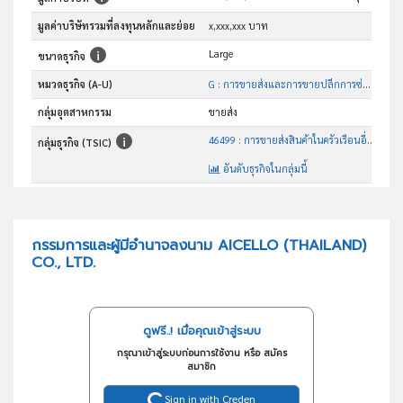
มูลค่าบริษัทรวมที่ลงทุนหลักและย่อย
x,xxx,xxx บาท
Large
ขนาดธุรกิจ
หมวดธุรกิจ (A-U)
G : การขายส่งและการขายปลีกการซ่อมยานยนต์และ จักรยานยนต์
กลุ่มอุตสาหกรรม
ขายส่ง
46499 : การขายส่งสินค้าในครัวเรือนอื่นๆซึ่งมิได้จัดประเภทไว้ในที่อื่น
กลุ่มธุรกิจ (TSIC)
อันดับธุรกิจในกลุ่มนี้
จำหน่ายผลิตภัณฑ์พลาสติกสำเร็จรูปทั้งภายในและต่างประเทศ
วัตถุประสงค์
กรรมการและผู้มีอำนาจลงนาม AICELLO (THAILAND)
CO., LTD.
ดูฟรี..! เมื่อคุณเข้าสู่ระบบ
กรุณาเข้าสู่ระบบก่อนการใช้งาน หรือ สมัคร
สมาชิก
Sign in with Creden