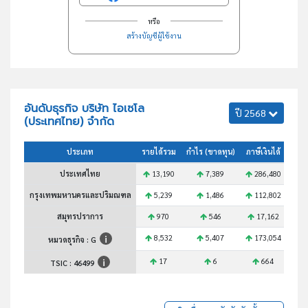
หรือ
สร้างบัญชีผู้ใช้งาน
อันดับธุรกิจ บริษัท ไอเซโล
ปี 2568
(ประเทศไทย) จำกัด
ประเภท
รายได้รวม
กำไร (ขาดทุน)
ภาษีเงินได้
สินท
ประเทศไทย
13,190
7,389
286,480
1
กรุงเทพมหานครและปริมณฑล
5,239
1,486
112,802
สมุทรปราการ
970
546
17,162
8,532
5,407
173,054
1
หมวดธุรกิจ : G
17
6
664
TSIC :
46499