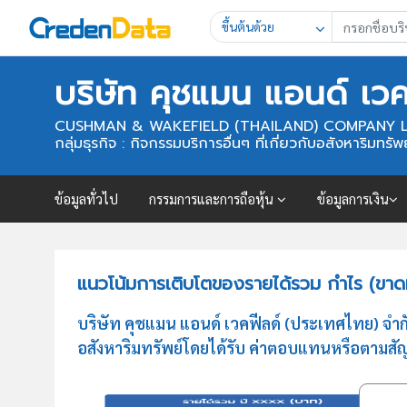
ขึ้นต้นด้วย
บริษัท คุชแมน แอนด์ เว
CUSHMAN & WAKEFIELD (THAILAND) COMPANY L
กลุ่มธุรกิจ : กิจกรรมบริการอื่นๆ ที่เกี่ยวกับอสังหาริม
ข้อมูลทั่วไป
กรรมการและการถือหุ้น
ข้อมูลการเงิน
แนวโน้มการเติบโตของรายได้รวม กำไร (ขาดท
บริษัท คุชแมน แอนด์ เวคฟีลด์ (ประเทศไทย) จำกัด
อสังหาริมทรัพย์โดยได้รับ ค่าตอบแทนหรือตามสั