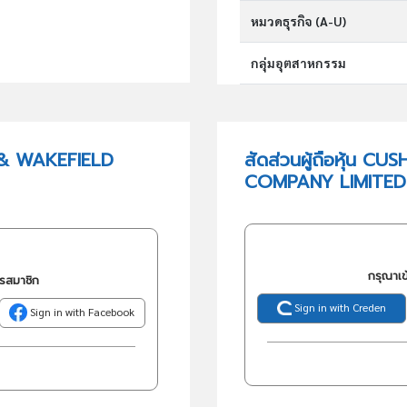
หมวดธุรกิจ (A-U)
กลุ่มอุตสาหกรรม
กลุ่มธุรกิจ (TSIC)
 & WAKEFIELD
สัดส่วนผู้ถือหุ้น
COMPANY LIMITED
วัตถุประสงค์
กรุณาเข
ครสมาชิก
Sign in with Creden
Sign in with Facebook