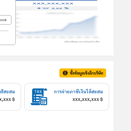
ebook
ซื้อข้อมูลเชิงลึกบริษัท
ทธิสะสม
การจ่ายภาษีเงินได้สะสม
x,xxx
xxx,xxx,xxx
฿
฿