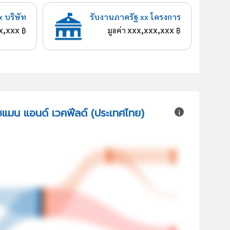
x บริษัท
รับงานภาครัฐ xx โครงการ
x,xxx
xxx,xxx,xxx
฿
มูลค่า
฿
ุชแมน แอนด์ เวคฟีลด์ (ประเทศไทย)