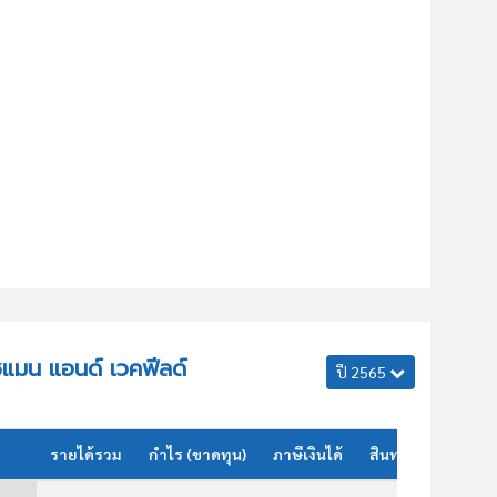
ุชแมน แอนด์ เวคฟีลด์
ปี 2565
รายได้รวม
กำไร (ขาดทุน)
ภาษีเงินได้
สินทรัพย์รวม