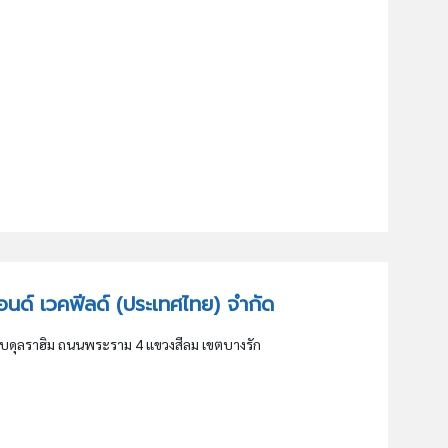
 แอนด์ เวคฟีลด์ (ประเทศไทย) จำกัด
ับดุลราฮิม ถนนพระราม 4 แขวงสีลม เขตบางรัก