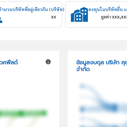
จำนวนบริษัทที่อยู่เดียวกัน (บริษัท)
ลงทุนในบริษัทอื่น x
xx
xxx,xx
มูลค่า
วคฟีลด์
ข้อมูลงบดุล บริษัท ค
จำกัด