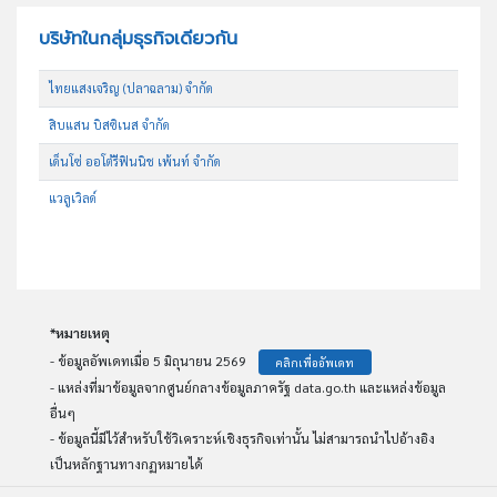
บริษัทในกลุ่มธุรกิจเดียวกัน
ไทยแสงเจริญ (ปลาฉลาม) จำกัด
สิบแสน บิสซิเนส จำกัด
เด็นโซ่ ออโต้รีฟินนิช เพ้นท์ จำกัด
แวลูเวิลด์
*หมายเหตุ
- ข้อมูลอัพเดทเมื่อ 5 มิถุนายน 2569
คลิกเพื่ออัพเดท
- แหล่งที่มาข้อมูลจากศูนย์กลางข้อมูลภาครัฐ data.go.th และแหล่งข้อมูล
อื่นๆ
- ข้อมูลนี้มีไว้สำหรับใช้วิเคราะห์เชิงธุรกิจเท่านั้น ไม่สามารถนำไปอ้างอิง
เป็นหลักฐานทางกฏหมายได้