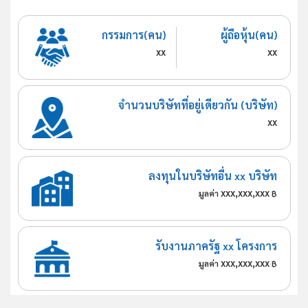
กรรมการ(คน)
ผู้ถือหุ้น(คน)
xx
xx
จำนวนบริษัทที่อยู่เดียวกัน (บริษัท)
xx
ลงทุนในบริษัทอื่น xx บริษัท
xxx,xxx,xxx
มูลค่า
฿
รับงานภาครัฐ xx โครงการ
xxx,xxx,xxx
มูลค่า
฿