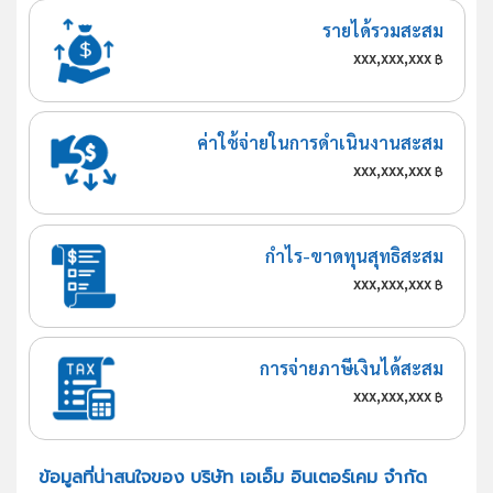
รายได้รวมสะสม
xxx,xxx,xxx
฿
ค่าใช้จ่ายในการดำเนินงานสะสม
xxx,xxx,xxx
฿
กำไร-ขาดทุนสุทธิสะสม
xxx,xxx,xxx
฿
การจ่ายภาษีเงินได้สะสม
xxx,xxx,xxx
฿
ข้อมูลที่น่าสนใจของ บริษัท เอเอ็ม อินเตอร์เคม จำกัด