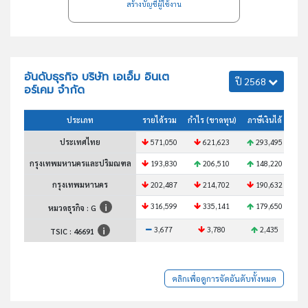
สร้างบัญชีผู้ใช้งาน
อันดับธุรกิจ บริษัท เอเอ็ม อินเต
ปี 2568
อร์เคม จำกัด
ประเภท
รายได้รวม
กำไร (ขาดทุน)
ภาษีเงินได้
สินท
ประเทศไทย
571,050
621,623
293,495
1
กรุงเทพมหานครและปริมณฑล
193,830
206,510
148,220
กรุงเทพมหานคร
202,487
214,702
190,632
316,599
335,141
179,650
1
หมวดธุรกิจ : G
3,677
3,780
2,435
TSIC :
46691
คลิกเพื่อดูการจัดอันดับทั้งหมด