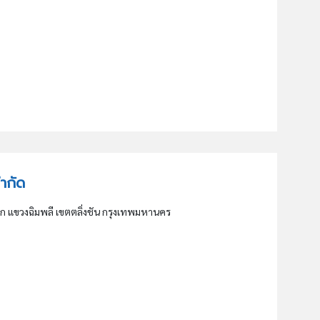
จำกัด
ขวงฉิมพลี เขตตลิ่งชัน กรุงเทพมหานคร