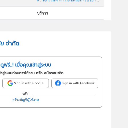
บริการ
64913 : สัญญาเช่าทางการเงินสำหรับสินค้าอุปโภค (ยกเว้นยานยนต์และ จักรยานยนต์)
อันดับธุรกิจในกลุ่มนี้
ชัย จำกัด
ประกอบกิจการรับปรึกษาและให้คำแนะนำเกี่ยวกับด้านให้เช่าอสังหาริมทัพย์ รถยนต์
ดูฟรี..! เมื่อคุณเข้าสู่ระบบ
้าสู่ระบบก่อนการใช้งาน หรือ สมัครสมาชิก
Sign in with Google
Sign in with Facebook
หรือ
สร้างบัญชีผู้ใช้งาน