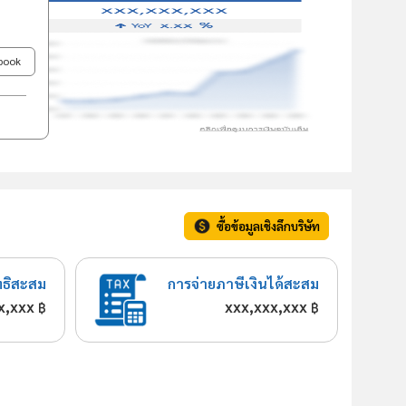
ebook
ซื้อข้อมูลเชิงลึกบริษัท
ทธิสะสม
การจ่ายภาษีเงินได้สะสม
x,xxx
xxx,xxx,xxx
฿
฿