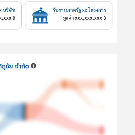
x บริษัท
รับงานภาครัฐ xx โครงการ
x,xxx
xxx,xxx,xxx
฿
มูลค่า
฿
ิภูชัย จำกัด