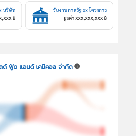
x บริษัท
รับงานภาครัฐ xx โครงการ
x,xxx
xxx,xxx,xxx
฿
มูลค่า
฿
ิลด์ ฟู้ด แอนด์ เคมีคอล จำกัด