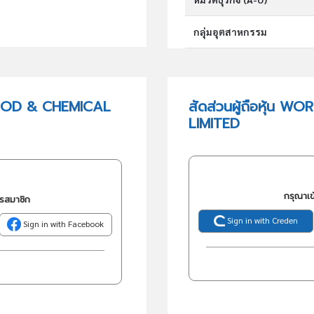
กลุ่มอุตสาหกรรม
กลุ่มธุรกิจ (TSIC)
FOOD & CHEMICAL
สัดส่วนผู้ถือหุ้
LIMITED
วัตถุประสงค์
กรุณาเข
ครสมาชิก
Sign in with Creden
Sign in with Facebook