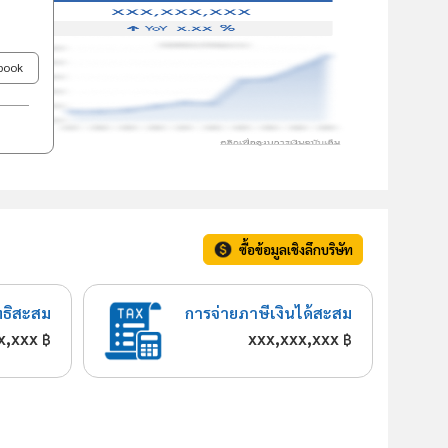
ebook
ซื้อข้อมูลเชิงลึกบริษัท
ทธิสะสม
การจ่ายภาษีเงินได้สะสม
x,xxx
xxx,xxx,xxx
฿
฿