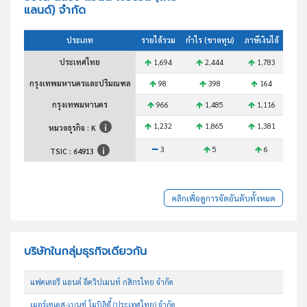
แลนด์) จำกัด
ประเภท
รายได้รวม
กำไร (ขาดทุน)
ภาษีเงินได้
สินทร
ประเทศไทย
1,694
2,444
1,783
กรุงเทพมหานครและปริมณฑล
98
398
164
กรุงเทพมหานคร
966
1,485
1,116
1,232
1,865
1,381
หมวดธุรกิจ : K
3
5
6
TSIC :
64913
คลิกเพื่อดูการจัดอันดับทั้งหมด
บริษัทในกลุ่มธุรกิจเดียวกัน
แฟคเตอรี แอนด์ อีควิปเมนท์ กสิกรไทย จำกัด
เมอร์เซเดส-เบนซ์ โมบิลิตี้ (ประเทศไทย) จำกัด