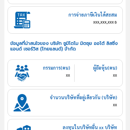
การจ่ายภาษีเงินได้สะสม
xxx,xxx,xxx
฿
ข้อมูลที่น่าสนใจของ บริษัท ซูมิโตโม มิตซุย ออโต้ ลิสซิ่ง
แอนด์ เซอร์วิส (ไทยแลนด์) จำกัด
กรรมการ(คน)
ผู้ถือหุ้น(คน)
xx
xx
จำนวนบริษัทที่อยู่เดียวกัน (บริษัท)
xx
ลงทุนในบริษัทอื่น xx บริษัท