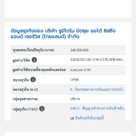
ข้อมูลธุรกิจของ บริษัท ซูมิโตโม มิตซุย ออโต้ ลิสซิ่ง
แอนด์ เซอร์วิส (ไทยแลนด์) จำกัด
ทุนจดทะเบียนปัจจุบัน (บาท)
240,500,000
2,834,020,143 บาท (1178.39% ของทุน)
มูลค่าบริษัท
มูลค่าบริษัทรวมที่ลงทุนหลักและย่อย
x,xxx,xxx บาท
Large
ขนาดธุรกิจ
หมวดธุรกิจ (A-U)
K : กิจกรรมทางการเงินและการประกันภัย
กลุ่มอุตสาหกรรม
บริการ
64913 : สัญญาเช่าทางการเงินสำหรับสินค้าอุปโภค (ยกเว้นยานยนต์และ จักรยานยนต์)
กลุ่มธุรกิจ (TSIC)
อันดับธุรกิจในกลุ่มนี้
ประกอบธุรกิจลิสซิ่ง
วัตถุประสงค์