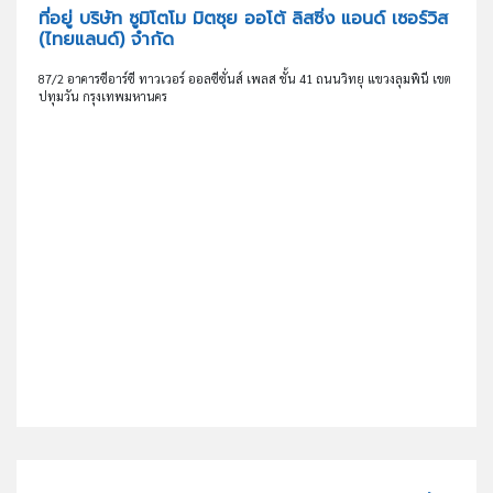
ที่อยู่ บริษัท ซูมิโตโม มิตซุย ออโต้ ลิสซิ่ง แอนด์ เซอร์วิส
(ไทยแลนด์) จำกัด
87/2 อาคารซีอาร์ซี ทาวเวอร์ ออลซีซั่นส์ เพลส ชั้น 41 ถนนวิทยุ แขวงลุมพินี เขต
ปทุมวัน กรุงเทพมหานคร