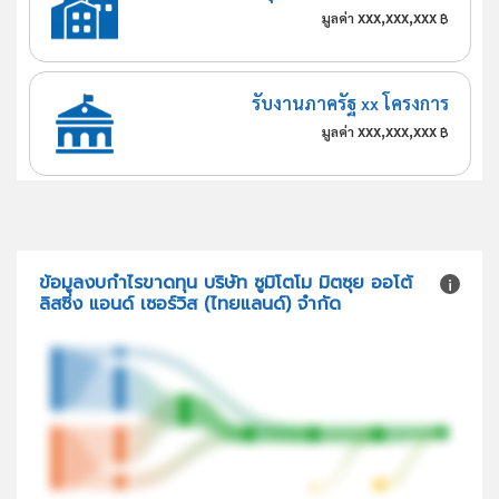
xxx,xxx,xxx
มูลค่า
฿
รับงานภาครัฐ xx โครงการ
xxx,xxx,xxx
มูลค่า
฿
ข้อมูลงบกำไรขาดทุน บริษัท ซูมิโตโม มิตซุย ออโต้
ลิสซิ่ง แอนด์ เซอร์วิส (ไทยแลนด์) จำกัด