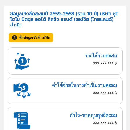
ข้อมูลเชิงลึกสะสมปี 2559-2568 (รวม 10 ปี) บริษัท ซูมิ
โตโม มิตซุย ออโต้ ลิสซิ่ง แอนด์ เซอร์วิส (ไทยแลนด์)
จำกัด
ซื้อข้อมูลเชิงลึกบริษัท
รายได้รวมสะสม
xxx,xxx,xxx
฿
ค่าใช้จ่ายในการดำเนินงานสะสม
xxx,xxx,xxx
฿
กำไร-ขาดทุนสุทธิสะสม
xxx,xxx,xxx
฿