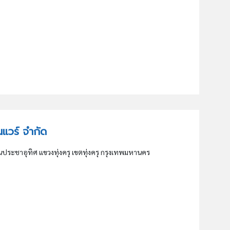
ช่นแวร์ จำกัด
ระชาอุทิศ แขวงทุ่งครุ เขตทุ่งครุ กรุงเทพมหานคร