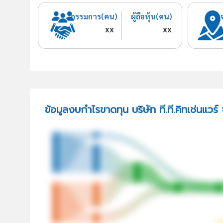
กรรมการ(คน)
ผู้ถือหุ้น(คน)
xx
xx
ข้อมูลงบกำไรขาดทุน บริษัท ที.ที.คิทเช่นแวร์