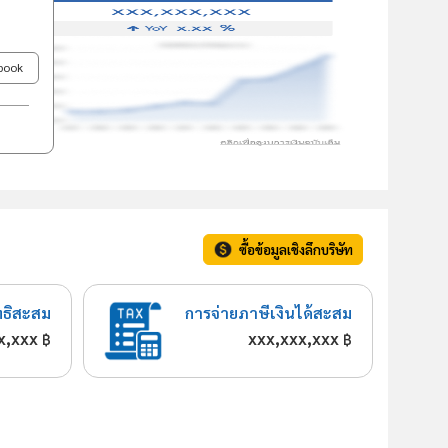
ebook
ซื้อข้อมูลเชิงลึกบริษัท
ทธิสะสม
การจ่ายภาษีเงินได้สะสม
x,xxx
xxx,xxx,xxx
฿
฿