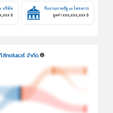
x บริษัท
รับงานภาครัฐ xx โครงการ
x,xxx
xxx,xxx,xxx
฿
มูลค่า
฿
ที.คิทเช่นแวร์ จำกัด