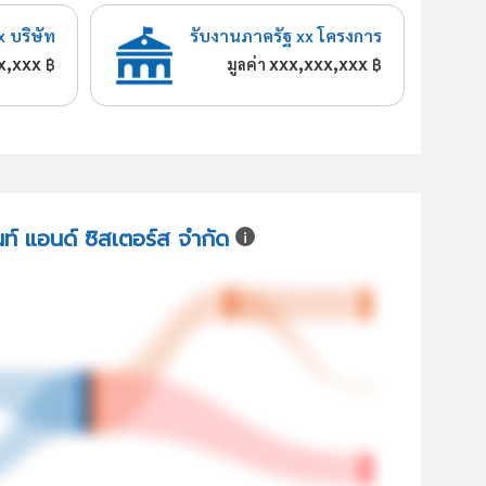
x บริษัท
รับงานภาครัฐ xx โครงการ
x,xxx
xxx,xxx,xxx
฿
มูลค่า
฿
นท์ แอนด์ ซิสเตอร์ส จำกัด