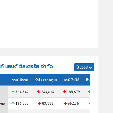
ินท์ แอนด์ ซิสเตอร์ส จำกัด
ปี 2568
รายได้รวม
กำไร (ขาดทุน)
ภาษีเงินได้
สินทรัพย์รวม
364,342
243,614
188,679
215,603
ณฑล
136,885
83,111
65,135
69,939