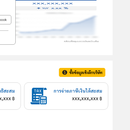
ebook
ซื้อข้อมูลเชิงลึกบริษัท
ทธิสะสม
การจ่ายภาษีเงินได้สะสม
x,xxx
xxx,xxx,xxx
฿
฿