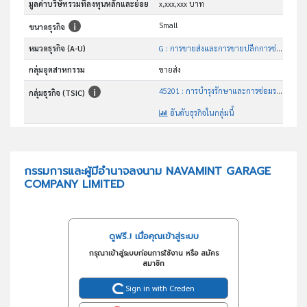
มูลค่าบริษัทรวมที่ลงทุนหลักและย่อย
x,xxx,xxx บาท
Small
ขนาดธุรกิจ
หมวดธุรกิจ (A-U)
G : การขายส่งและการขายปลีกการซ่อมยานยนต์และ จักรยานยนต์
กลุ่มอุตสาหกรรม
ขายส่ง
45201 : การบำรุงรักษาและการซ่อมระบบเครื่องยนต์และชิ้นส่วนยานยนต์
กลุ่มธุรกิจ (TSIC)
อันดับธุรกิจในกลุ่มนี้
เคาะ พ่นสีรถยนต์และซ่อมแซมยานพาหนะและอุปกรณ์
วัตถุประสงค์
กรรมการและผู้มีอำนาจลงนาม NAVAMINT GARAGE
COMPANY LIMITED
ดูฟรี..! เมื่อคุณเข้าสู่ระบบ
กรุณาเข้าสู่ระบบก่อนการใช้งาน หรือ สมัคร
สมาชิก
Sign in with Creden