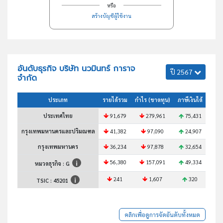
หรือ
สร้างบัญชีผู้ใช้งาน
อันดับธุรกิจ บริษัท นวมินทร์ การาจ
ปี 2567
จำกัด
ประเภท
รายได้รวม
กำไร (ขาดทุน)
ภาษีเงินได้
สินทร
ประเทศไทย
91,679
279,961
75,431
9
กรุงเทพมหานครและปริมณฑล
41,382
97,090
24,907
2
กรุงเทพมหานคร
36,234
97,878
32,654
4
56,380
157,091
49,334
5
หมวดธุรกิจ : G
241
1,607
320
TSIC :
45201
คลิกเพื่อดูการจัดอันดับทั้งหมด