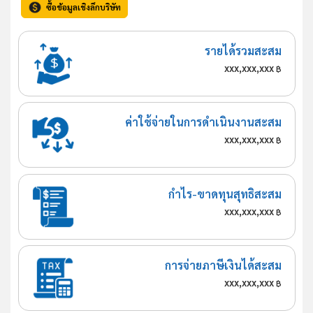
ซื้อข้อมูลเชิงลึกบริษัท
รายได้รวมสะสม
xxx,xxx,xxx
฿
ค่าใช้จ่ายในการดำเนินงานสะสม
xxx,xxx,xxx
฿
กำไร-ขาดทุนสุทธิสะสม
xxx,xxx,xxx
฿
การจ่ายภาษีเงินได้สะสม
xxx,xxx,xxx
฿