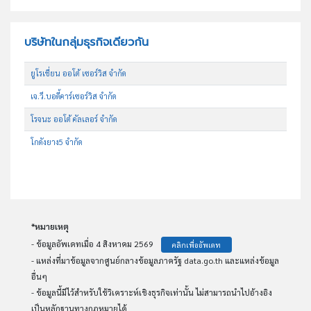
บริษัทในกลุ่มธุรกิจเดียวกัน
ยูโรเชี่ยน ออโต้ เซอร์วิส จำกัด
เจ.วี.บอดี้คาร์เซอร์วิส จำกัด
โรจนะ ออโต้ คัลเลอร์ จำกัด
โกดังยาง5 จำกัด
*หมายเหตุ
- ข้อมูลอัพเดทเมื่อ 4 สิงหาคม 2569
คลิกเพื่ออัพเดท
- แหล่งที่มาข้อมูลจากศูนย์กลางข้อมูลภาครัฐ data.go.th และแหล่งข้อมูล
อื่นๆ
- ข้อมูลนี้มีไว้สำหรับใช้วิเคราะห์เชิงธุรกิจเท่านั้น ไม่สามารถนำไปอ้างอิง
เป็นหลักฐานทางกฏหมายได้