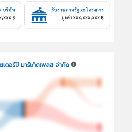
x บริษัท
รับงานภาครัฐ xx โครงการ
x,xxx
xxx,xxx,xxx
฿
มูลค่า
฿
็ตเตอร์บี มาร์เก็ตเพลส จำกัด