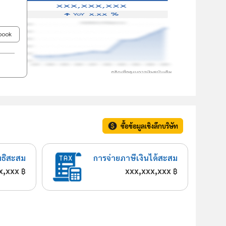
ebook
ซื้อข้อมูลเชิงลึกบริษัท
ทธิสะสม
การจ่ายภาษีเงินได้สะสม
x,xxx
xxx,xxx,xxx
฿
฿