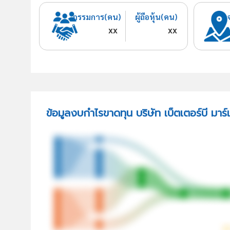
กรรมการ(คน)
ผู้ถือหุ้น(คน)
xx
xx
ข้อมูลงบกำไรขาดทุน บริษัท เบ็ตเตอร์บี มาร