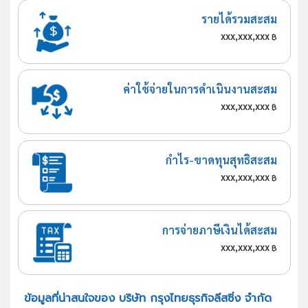
รายได้รวมสะสม
xxx,xxx,xxx
฿
ค่าใช้จ่ายในการดำเนินงานสะสม
xxx,xxx,xxx
฿
กำไร-ขาดทุนสุทธิสะสม
xxx,xxx,xxx
฿
การจ่ายภาษีเงินได้สะสม
xxx,xxx,xxx
฿
ข้อมูลที่น่าสนใจของ บริษัท กรุงไทยธุรกิจลีสซิ่ง จำกัด