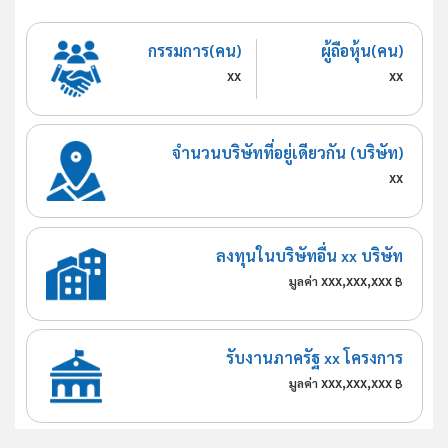
กรรมการ(คน)
ผู้ถือหุ้น(คน)
xx
xx
จำนวนบริษัทที่อยู่เดียวกัน (บริษัท)
xx
ลงทุนในบริษัทอื่น xx บริษัท
xxx,xxx,xxx
มูลค่า
฿
รับงานภาครัฐ xx โครงการ
xxx,xxx,xxx
มูลค่า
฿