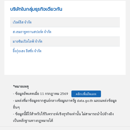
บริษัทในกลุ่มธุรกิจเดียวกัน
เวิลด์ลีส จำกัด
ส.เขมราฐทรานสปอร์ต จำกัด
มายซิมเปิลไลฟ์ จำกัด
อึ้งกุ่ยเฮง ลีสซิ่ง จำกัด
*หมายเหตุ
- ข้อมูลอัพเดทเมื่อ 11 กรกฎาคม 2569
คลิกเพื่ออัพเดท
- แหล่งที่มาข้อมูลจากศูนย์กลางข้อมูลภาครัฐ data.go.th และแหล่งข้อมูล
อื่นๆ
- ข้อมูลนี้มีไว้สำหรับใช้วิเคราะห์เชิงธุรกิจเท่านั้น ไม่สามารถนำไปอ้างอิง
เป็นหลักฐานทางกฏหมายได้