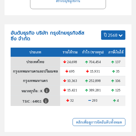
สร้างบัญชีผู้ใช้งาน
อันดับธุรกิจ บริษัท กรุงไทยธุรกิจลีส
ปี 2568
ซิ่ง จำกัด
ประเภท
รายได้รวม
กำไร (ขาดทุน)
ภาษีเงินได้
สินทร
ประเทศไทย
24,698
704,454
137
กรุงเทพมหานครและปริมณฑล
695
15,931
35
กรุงเทพมหานคร
10,363
252,898
106
15,421
389,281
125
หมวดธุรกิจ : K
32
293
4
TSIC :
64911
คลิกเพื่อดูการจัดอันดับทั้งหมด