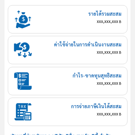
รายได้รวมสะสม
xxx,xxx,xxx
฿
ค่าใช้จ่ายในการดำเนินงานสะสม
xxx,xxx,xxx
฿
กำไร-ขาดทุนสุทธิสะสม
xxx,xxx,xxx
฿
การจ่ายภาษีเงินได้สะสม
xxx,xxx,xxx
฿