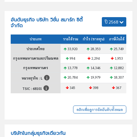
อันดับธุรกิจ บริษัท วิชั่น สมาร์ท ซิตี้
ปี 2568
จำกัด
ประเภท
รายได้รวม
กำไร (ขาดทุน)
ภาษีเงินได้
สินทร
ประเทศไทย
33,920
28,353
25,749
2
กรุงเทพมหานครและปริมณฑล
994
2,294
1,953
กรุงเทพมหานคร
13,778
14,346
12,882
1
20,784
19,979
18,307
1
หมวดธุรกิจ : L
345
398
367
TSIC :
68101
คลิกเพื่อดูการจัดอันดับทั้งหมด
บริษัทในกลุ่มธุรกิจเดียวกัน