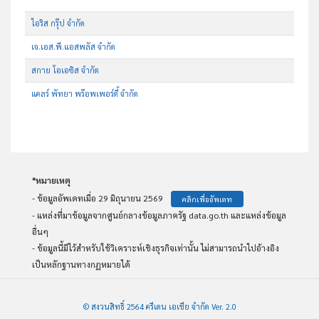
ไอริส กรุ๊ป จำกัด
เจ.เอส.พี.แอสพลัส จำกัด
สกาย โอเอซิส จำกัด
แคลร์ พัทยา พร๊อพเพอร์ตี้ จำกัด
*หมายเหตุ
- ข้อมูลอัพเดทเมื่อ 29 มิถุนายน 2569
คลิกเพื่ออัพเดท
- แหล่งที่มาข้อมูลจากศูนย์กลางข้อมูลภาครัฐ data.go.th และแหล่งข้อมูล
อื่นๆ
- ข้อมูลนี้มีไว้สำหรับใช้วิเคราะห์เชิงธุรกิจเท่านั้น ไม่สามารถนำไปอ้างอิง
เป็นหลักฐานทางกฏหมายได้
© สงวนสิทธิ์ 2564 ครีเดน เอเชีย จำกัด Ver. 2.0