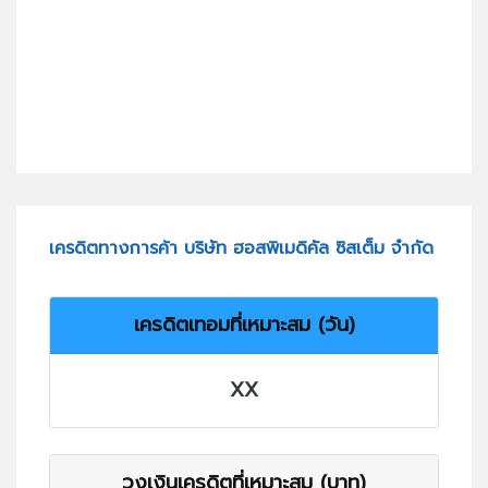
เครดิตทางการค้า บริษัท ฮอสพิเมดิคัล ซิสเต็ม จำกัด
เครดิตเทอมที่เหมาะสม (วัน)
XX
วงเงินเครดิตที่เหมาะสม (บาท)