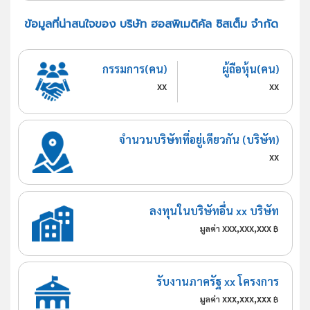
ข้อมูลที่น่าสนใจของ บริษัท ฮอสพิเมดิคัล ซิสเต็ม จำกัด
กรรมการ(คน)
ผู้ถือหุ้น(คน)
xx
xx
จำนวนบริษัทที่อยู่เดียวกัน (บริษัท)
xx
ลงทุนในบริษัทอื่น xx บริษัท
xxx,xxx,xxx
มูลค่า
฿
รับงานภาครัฐ xx โครงการ
xxx,xxx,xxx
มูลค่า
฿