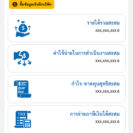
ซื้อข้อมูลเชิงลึกบริษัท
รายได้รวมสะสม
xxx,xxx,xxx
฿
ค่าใช้จ่ายในการดำเนินงานสะสม
xxx,xxx,xxx
฿
กำไร-ขาดทุนสุทธิสะสม
xxx,xxx,xxx
฿
การจ่ายภาษีเงินได้สะสม
xxx,xxx,xxx
฿