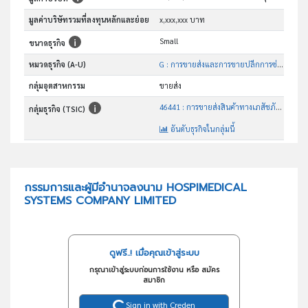
มูลค่าบริษัทรวมที่ลงทุนหลักและย่อย
x,xxx,xxx บาท
Small
ขนาดธุรกิจ
หมวดธุรกิจ (A-U)
G : การขายส่งและการขายปลีกการซ่อมยานยนต์และ จักรยานยนต์
กลุ่มอุตสาหกรรม
ขายส่ง
46441 : การขายส่งสินค้าทางเภสัชภัณฑ์และทางการแพทย์
กลุ่มธุรกิจ (TSIC)
อันดับธุรกิจในกลุ่มนี้
ขายอุปกรณ์ เวชภัณฑ์และเครื่องมือแพทย์
วัตถุประสงค์
กรรมการและผู้มีอำนาจลงนาม HOSPIMEDICAL
SYSTEMS COMPANY LIMITED
ดูฟรี..! เมื่อคุณเข้าสู่ระบบ
กรุณาเข้าสู่ระบบก่อนการใช้งาน หรือ สมัคร
สมาชิก
Sign in with Creden