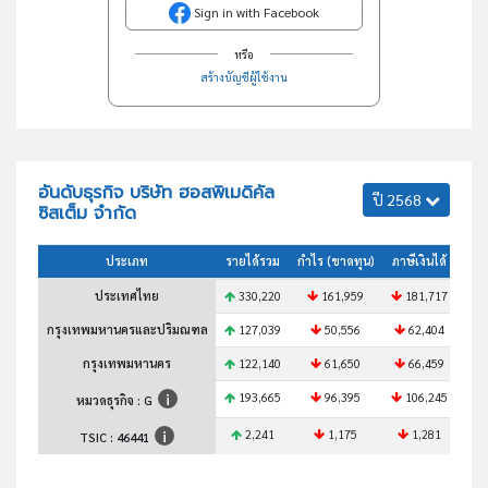
Sign in with Facebook
หรือ
สร้างบัญชีผู้ใช้งาน
อันดับธุรกิจ บริษัท ฮอสพิเมดิคัล
ปี 2568
ซิสเต็ม จำกัด
ประเภท
รายได้รวม
กำไร (ขาดทุน)
ภาษีเงินได้
สินท
ประเทศไทย
330,220
161,959
181,717
1
กรุงเทพมหานครและปริมณฑล
127,039
50,556
62,404
กรุงเทพมหานคร
122,140
61,650
66,459
193,665
96,395
106,245
1
หมวดธุรกิจ : G
2,241
1,175
1,281
TSIC :
46441