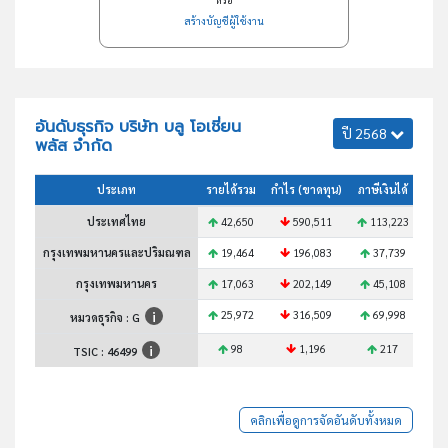
สร้างบัญชีผู้ใช้งาน
อันดับธุรกิจ บริษัท บลู โอเชี่ยน
ปี 2568
พลัส จำกัด
ประเภท
รายได้รวม
กำไร (ขาดทุน)
ภาษีเงินได้
สินท
ประเทศไทย
42,650
590,511
113,223
1
กรุงเทพมหานครและปริมณฑล
19,464
196,083
37,739
3
กรุงเทพมหานคร
17,063
202,149
45,108
4
25,972
316,509
69,998
7
หมวดธุรกิจ : G
98
1,196
217
TSIC :
46499
คลิกเพื่อดูการจัดอันดับทั้งหมด