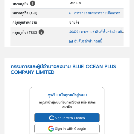
Medium
ขนาดธุรกิจ
หมวดธุรกิจ (A-U)
G : การขายส่งและการขายปลีกการซ่อมยานยนต์และ จักรยานยนต์
กลุ่มอุตสาหกรรม
ขายส่ง
46499 : การขายส่งสินค้าในครัวเรือนอื่นๆซึ่งมิได้จัดประเภทไว้ในที่อื่น
กลุ่มธุรกิจ (TSIC)
อันดับธุรกิจในกลุ่มนี้
ขายส่งและปลีกถุงพลาสติกทุกชนิด
วัตถุประสงค์
กรรมการและผู้มีอำนาจลงนาม BLUE OCEAN PLUS
COMPANY LIMITED
ดูฟรี..! เมื่อคุณเข้าสู่ระบบ
กรุณาเข้าสู่ระบบก่อนการใช้งาน หรือ สมัคร
สมาชิก
Sign in with Creden
Sign in with Google