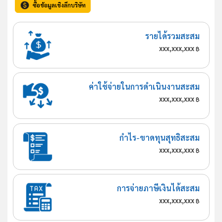
ซื้อข้อมูลเชิงลึกบริษัท
รายได้รวมสะสม
xxx,xxx,xxx
฿
ค่าใช้จ่ายในการดำเนินงานสะสม
xxx,xxx,xxx
฿
กำไร-ขาดทุนสุทธิสะสม
xxx,xxx,xxx
฿
การจ่ายภาษีเงินได้สะสม
xxx,xxx,xxx
฿