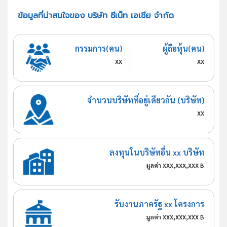
ข้อมูลที่น่าสนใจของ บริษัท ซีเน็ท เอเชีย จำกัด
กรรมการ(คน)
ผู้ถือหุ้น(คน)
xx
xx
จำนวนบริษัทที่อยู่เดียวกัน (บริษัท)
xx
ลงทุนในบริษัทอื่น xx บริษัท
xxx,xxx,xxx
มูลค่า
฿
รับงานภาครัฐ xx โครงการ
xxx,xxx,xxx
มูลค่า
฿