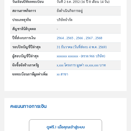
วันเดือนปีที่จดทะเบียน
วันที่ 2 ธ.ค. 2552
(16 ปี 8 เดือน 14 วัน)
สถานภาพกิจการ
ยังดำเนินกิจการอยู่
ประเภทธุรกิจ
บริษัทจำกัด
สัญชาตินิติบุคคล
-
ปีที่ส่งงบการเงิน
2564 , 2565 , 2566 , 2567 , 2568
รอบปิดบัญชีปีล่าสุด
31 ธันวาคม (วันที่ส่งงบ 4 พ.ค. 2569)
ผู้สอบบัญชีปีล่าสุด
xxxxxxx xxxxxxx - (ตรวจ 966 บริษัท)
จัดซื้อจัดจ้างภาครัฐ
x,xxx โครงการ มูลค่า xx,xxx,xxx บาท
จดทะเบียนภาษีมูลค่าเพิ่ม
xx สาขา
คะแนนทางการเงิน
ดูฟรี..! เมื่อคุณเข้าสู่ระบบ