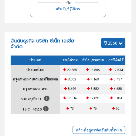
หรือ
สร้างบัญชีผู้ใช้งาน
อันดับธุรกิจ บริษัท ซีเน็ท เอเชีย
ปี 2568
จำกัด
ประเภท
รายได้รวม
กำไร (ขาดทุน)
ภาษีเงินได้
สินทร
ประเทศไทย
20,385
16,806
12,534
2
กรุงเทพมหานครและปริมณฑล
8,502
4,169
3,437
กรุงเทพมหานคร
8,699
8,882
6,688
1
12,816
12,091
9,184
1
หมวดธุรกิจ : G
78
76
62
TSIC :
46510
คลิกเพื่อดูการจัดอันดับทั้งหมด