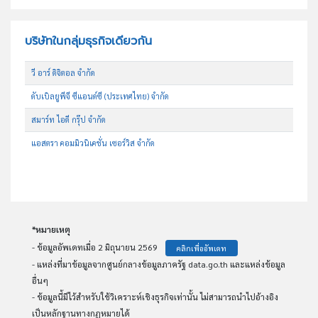
บริษัทในกลุ่มธุรกิจเดียวกัน
วี อาร์ ดิจิตอล จำกัด
ดับเบิลยูพีจี ซีแอนด์ซี (ประเทศไทย) จำกัด
สมาร์ท ไอดี กรุ๊ป จำกัด
แอสตรา คอมมิวนิเคชั่น เซอร์วิส จำกัด
*หมายเหตุ
- ข้อมูลอัพเดทเมื่อ 2 มิถุนายน 2569
คลิกเพื่ออัพเดท
- แหล่งที่มาข้อมูลจากศูนย์กลางข้อมูลภาครัฐ data.go.th และแหล่งข้อมูล
อื่นๆ
- ข้อมูลนี้มีไว้สำหรับใช้วิเคราะห์เชิงธุรกิจเท่านั้น ไม่สามารถนำไปอ้างอิง
เป็นหลักฐานทางกฏหมายได้