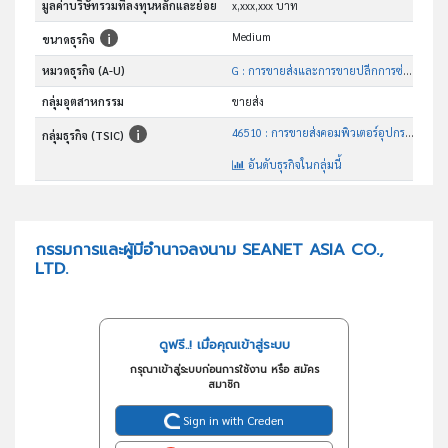
มูลค่าบริษัทรวมที่ลงทุนหลักและย่อย
x,xxx,xxx บาท
Medium
ขนาดธุรกิจ
หมวดธุรกิจ (A-U)
G : การขายส่งและการขายปลีกการซ่อมยานยนต์และ จักรยานยนต์
กลุ่มอุตสาหกรรม
ขายส่ง
46510 : การขายส่งคอมพิวเตอร์อุปกรณ์ต่อพ่วงคอมพิวเตอร์และซอฟต์แวร์
กลุ่มธุรกิจ (TSIC)
อันดับธุรกิจในกลุ่มนี้
จำหน่ายอุปกรณ์ด้านเครือข่ายคอมพิวเตอร์และการสื่อสาร รวมทั้งติดตั้งและบริการให้คำปรึกษา
วัตถุประสงค์
กรรมการและผู้มีอำนาจลงนาม SEANET ASIA CO.,
LTD.
ดูฟรี..! เมื่อคุณเข้าสู่ระบบ
กรุณาเข้าสู่ระบบก่อนการใช้งาน หรือ สมัคร
สมาชิก
Sign in with Creden