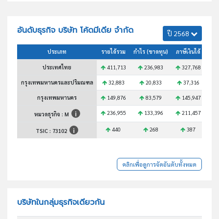
อันดับธุรกิจ บริษัท โค้ดมีเดีย จำกัด
ปี 2568
ประเภท
รายได้รวม
กำไร (ขาดทุน)
ภาษีเงินได้
สินท
ประเทศไทย
411,713
236,983
327,768
4
กรุงเทพมหานครและปริมณฑล
32,883
20,833
37,316
กรุงเทพมหานคร
149,876
83,579
145,947
1
236,955
133,396
211,457
2
หมวดธุรกิจ : M
440
268
387
TSIC :
73102
คลิกเพื่อดูการจัดอันดับทั้งหมด
บริษัทในกลุ่มธุรกิจเดียวกัน