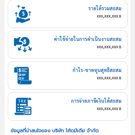
รายได้รวมสะสม
xxx,xxx,xxx
฿
ค่าใช้จ่ายในการดำเนินงานสะสม
xxx,xxx,xxx
฿
กำไร-ขาดทุนสุทธิสะสม
xxx,xxx,xxx
฿
การจ่ายภาษีเงินได้สะสม
xxx,xxx,xxx
฿
ข้อมูลที่น่าสนใจของ บริษัท โค้ดมีเดีย จำกัด