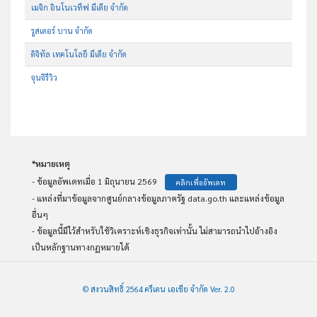
เมจิก อินโนเวทีฟ มีเดีย จำกัด
รูสเตอร์ บาน จำกัด
ดิจิทัล เทคโนโลยี มีเดีย จำกัด
จุนจิรีวิว
*หมายเหตุ
- ข้อมูลอัพเดทเมื่อ 1 มิถุนายน 2569
คลิกเพื่ออัพเดท
- แหล่งที่มาข้อมูลจากศูนย์กลางข้อมูลภาครัฐ data.go.th และแหล่งข้อมูล
อื่นๆ
- ข้อมูลนี้มีไว้สำหรับใช้วิเคราะห์เชิงธุรกิจเท่านั้น ไม่สามารถนำไปอ้างอิง
เป็นหลักฐานทางกฏหมายได้
© สงวนสิทธิ์ 2564 ครีเดน เอเชีย จำกัด Ver. 2.0