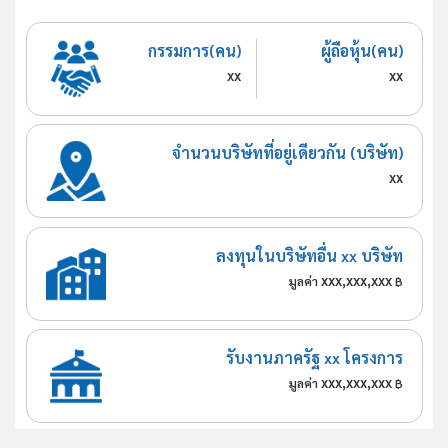
กรรมการ(คน)
ผู้ถือหุ้น(คน)
xx
xx
จำนวนบริษัทที่อยู่เดียวกัน (บริษัท)
xx
ลงทุนในบริษัทอื่น xx บริษัท
xxx,xxx,xxx
มูลค่า
฿
รับงานภาครัฐ xx โครงการ
xxx,xxx,xxx
มูลค่า
฿