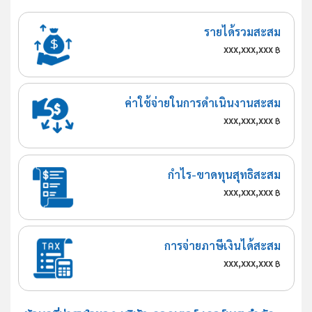
รายได้รวมสะสม
xxx,xxx,xxx
฿
ค่าใช้จ่ายในการดำเนินงานสะสม
xxx,xxx,xxx
฿
กำไร-ขาดทุนสุทธิสะสม
xxx,xxx,xxx
฿
การจ่ายภาษีเงินได้สะสม
xxx,xxx,xxx
฿