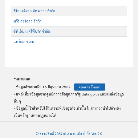
ซีโอ เมดิคอล ซัพพลาย จำกัด
ทวีร์เวชโอสถ จำกัด
ซีพีเอ็น เมดรีพับลิค จำกัด
แพร่ออกซิเจน
*หมายเหตุ
- ข้อมูลอัพเดทเมื่อ 16 มิถุนายน 2569
คลิกเพื่ออัพเดท
- แหล่งที่มาข้อมูลจากศูนย์กลางข้อมูลภาครัฐ data.go.th และแหล่งข้อมูล
อื่นๆ
- ข้อมูลนี้มีไว้สำหรับใช้วิเคราะห์เชิงธุรกิจเท่านั้น ไม่สามารถนำไปอ้างอิง
เป็นหลักฐานทางกฏหมายได้
© สงวนสิทธิ์ 2564 ครีเดน เอเชีย จำกัด Ver. 2.0