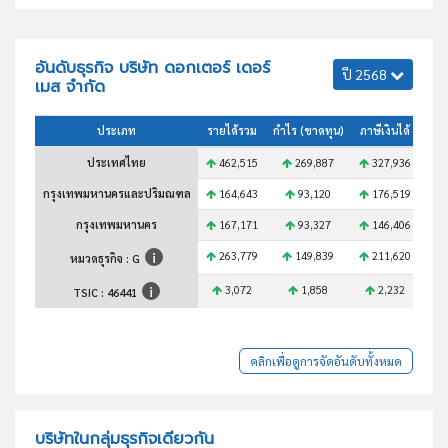
อันดับธุรกิจ บริษัท ดอกเตอร์ เดอร์
ปี 2568
เมส จำกัด
ประเภท
รายได้รวม
กำไร (ขาดทุน)
ภาษีเงินได้
สินท
ประเทศไทย
462,515
269,887
327,936
5
กรุงเทพมหานครและปริมณฑล
164,643
93,120
176,519
1
กรุงเทพมหานคร
167,171
93,327
146,406
1
263,779
149,839
211,620
2
หมวดธุรกิจ : G
3,072
1,858
2,232
TSIC :
46441
คลิกเพื่อดูการจัดอันดับทั้งหมด
บริษัทในกลุ่มธุรกิจเดียวกัน