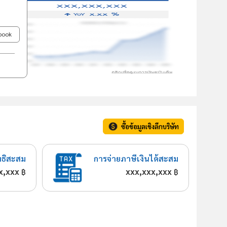
ebook
ซื้อข้อมูลเชิงลึกบริษัท
ทธิสะสม
การจ่ายภาษีเงินได้สะสม
x,xxx
xxx,xxx,xxx
฿
฿