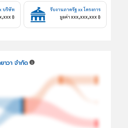
x บริษัท
รับงานภาครัฐ xx โครงการ
x,xxx
xxx,xxx,xxx
฿
มูลค่า
฿
ายาวา จำกัด