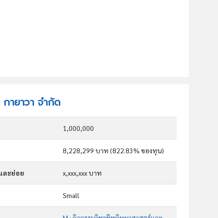
ัท กายาวา จำกัด
1,000,000
8,228,299 บาท (822.83% ของทุน)
กและย่อย
x,xxx,xxx บาท
Small
M : กิจกรรมวิชาชีพวิทยาศาสตร์และกิจกรรมทาง วิชาการ