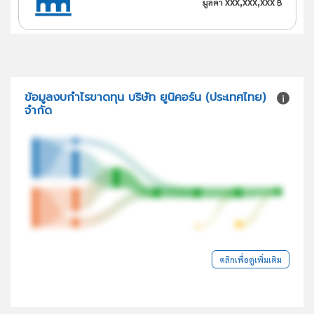
xxx,xxx,xxx
มูลค่า
฿
ข้อมูลงบกำไรขาดทุน บริษัท ยูนิคอร์น (ประเทศไทย)
จำกัด
คลิกเพื่อดูเพิ่มเติม