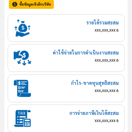
ซื้อข้อมูลเชิงลึกบริษัท
รายได้รวมสะสม
xxx,xxx,xxx
฿
ค่าใช้จ่ายในการดำเนินงานสะสม
xxx,xxx,xxx
฿
กำไร-ขาดทุนสุทธิสะสม
xxx,xxx,xxx
฿
การจ่ายภาษีเงินได้สะสม
xxx,xxx,xxx
฿