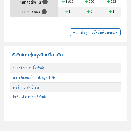
1,612
800
262
หมวดธุรกิจ : G
1
1
1
TSIC :
47999
คลิกเพื่อดูการจัดอันดับทั้งหมด
บริษัทในกลุ่มธุรกิจเดียวกัน
1577 โฮมชอปปิ้ง จำกัด
สยามอินเตอร์ การประมูล จำกัด
ฟอร์ท เวนดิ้ง จำกัด
ไวท์เลเบิล เอเจนซี จำกัด