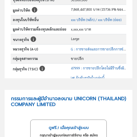
7,868,447,800 บาท (15736.9% ของทุน)
มูลค่าบริษัท
ลงทุนในบริษัทอื่น
xxx บริษัท (หลัก)
/ xxx บริษัท (ย่อย)
มูลค่าบริษัทรวมที่ลงทุนหลักและย่อย
x,xxx,xxx บาท
Large
ขนาดธุรกิจ
หมวดธุรกิจ (A-U)
G : การขายส่งและการขายปลีกการซ่อมยานยนต์และ จักรยานยนต์
กลุ่มอุตสาหกรรม
ขายปลีก
47999 : การขายปลีกโดยไม่มีร้านซึ่งมิได้จัดประเภทไว้ในที่อื่น
กลุ่มธุรกิจ (TSIC)
อันดับธุรกิจในกลุ่มนี้
การขายปลีกโดยไม่มีร้าน ซึ่งมิได้จัดประเภทไว้ในที่อื่น
วัตถุประสงค์
กรรมการและผู้มีอำนาจลงนาม UNICORN (THAILAND)
COMPANY LIMITED
ดูฟรี..! เมื่อคุณเข้าสู่ระบบ
กรุณาเข้าสู่ระบบก่อนการใช้งาน หรือ สมัคร