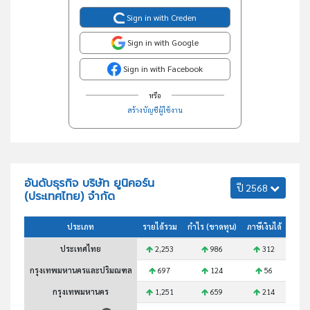
Sign in with Creden
Sign in with Google
Sign in with Facebook
หรือ
สร้างบัญชีผู้ใช้งาน
อันดับธุรกิจ บริษัท ยูนิคอร์น
ปี 2568
(ประเทศไทย) จำกัด
ประเภท
รายได้รวม
กำไร (ขาดทุน)
ภาษีเงินได้
สินทร
ประเทศไทย
2,253
986
312
กรุงเทพมหานครและปริมณฑล
697
124
56
กรุงเทพมหานคร
1,251
659
214