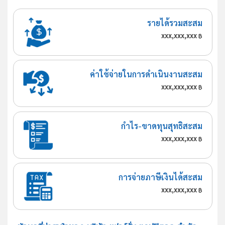
รายได้รวมสะสม
xxx,xxx,xxx
฿
ค่าใช้จ่ายในการดำเนินงานสะสม
xxx,xxx,xxx
฿
กำไร-ขาดทุนสุทธิสะสม
xxx,xxx,xxx
฿
การจ่ายภาษีเงินได้สะสม
xxx,xxx,xxx
฿