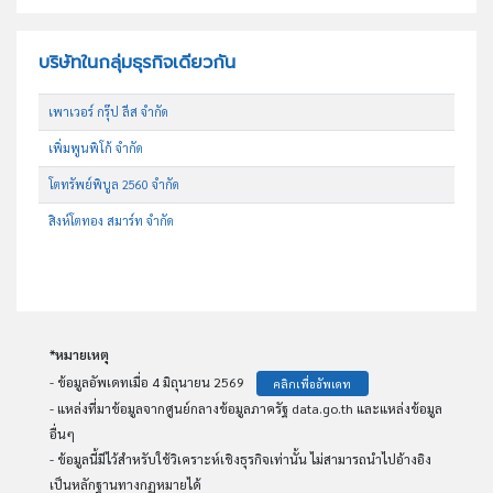
บริษัทในกลุ่มธุรกิจเดียวกัน
เพาเวอร์ กรุ๊ป ลีส จำกัด
เพิ่มพูนพิโก้ จำกัด
โตทรัพย์พิบูล 2560 จำกัด
สิงห์โตทอง สมาร์ท จำกัด
*หมายเหตุ
- ข้อมูลอัพเดทเมื่อ 4 มิถุนายน 2569
คลิกเพื่ออัพเดท
- แหล่งที่มาข้อมูลจากศูนย์กลางข้อมูลภาครัฐ data.go.th และแหล่งข้อมูล
อื่นๆ
- ข้อมูลนี้มีไว้สำหรับใช้วิเคราะห์เชิงธุรกิจเท่านั้น ไม่สามารถนำไปอ้างอิง
เป็นหลักฐานทางกฏหมายได้