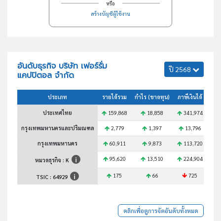
หรือ
สร้างบัญชีผู้ใช้งาน
อันดับธุรกิจ บริษัท เฟอร์รั่ม
ปี 2568
แคปปิตอล จำกัด
ประเภท
รายได้รวม
กำไร (ขาดทุน)
ภาษีเงินได้
สินท
ประเทศไทย
159,868
18,858
341,974
2
กรุงเทพมหานครและปริมณฑล
2,779
1,397
13,796
กรุงเทพมหานคร
60,911
9,873
113,720
95,620
13,510
224,904
1
หมวดธุรกิจ : K
175
66
725
TSIC :
64929
คลิกเพื่อดูการจัดอันดับทั้งหมด