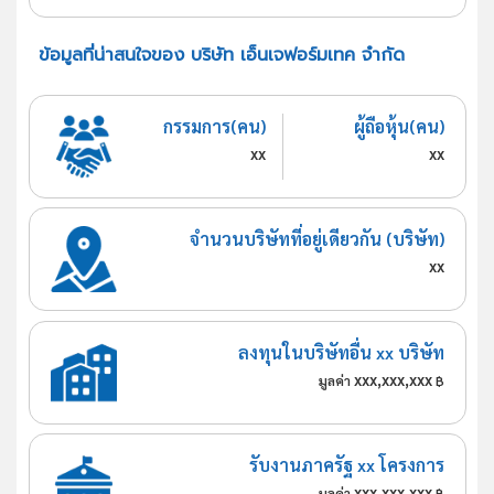
ข้อมูลที่น่าสนใจของ บริษัท เอ็นเจฟอร์มเทค จำกัด
กรรมการ(คน)
ผู้ถือหุ้น(คน)
xx
xx
จำนวนบริษัทที่อยู่เดียวกัน (บริษัท)
xx
ลงทุนในบริษัทอื่น xx บริษัท
xxx,xxx,xxx
มูลค่า
฿
รับงานภาครัฐ xx โครงการ
xxx,xxx,xxx
มูลค่า
฿