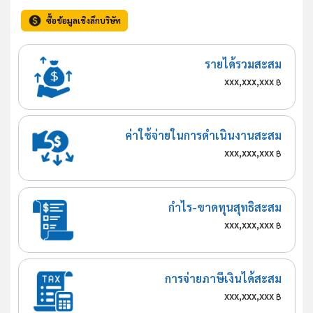
ซื้อข้อมูลเชิงลึกบริษัท
รายได้รวมสะสม
xxx,xxx,xxx
฿
ค่าใช้จ่ายในการดำเนินงานสะสม
xxx,xxx,xxx
฿
กำไร-ขาดทุนสุทธิสะสม
xxx,xxx,xxx
฿
การจ่ายภาษีเงินได้สะสม
xxx,xxx,xxx
฿