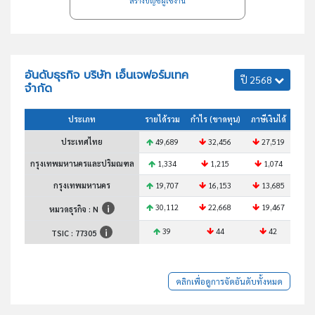
สร้างบัญชีผู้ใช้งาน
อันดับธุรกิจ บริษัท เอ็นเจฟอร์มเทค
ปี 2568
จำกัด
ประเภท
รายได้รวม
กำไร (ขาดทุน)
ภาษีเงินได้
สินทร
ประเทศไทย
49,689
32,456
27,519
2
กรุงเทพมหานครและปริมณฑล
1,334
1,215
1,074
กรุงเทพมหานคร
19,707
16,153
13,685
1
30,112
22,668
19,467
1
หมวดธุรกิจ : N
39
44
42
TSIC :
77305
คลิกเพื่อดูการจัดอันดับทั้งหมด