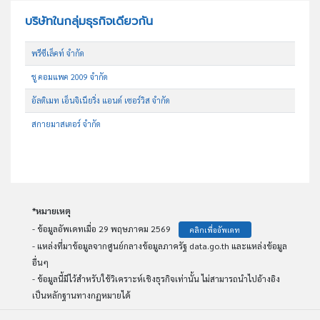
บริษัทในกลุ่มธุรกิจเดียวกัน
พรีซีเล็คท์ จำกัด
ชู คอมแพค 2009 จำกัด
อัลติเมท เอ็นจิเนียริ่ง แอนด์ เซอร์วิส จำกัด
สกายมาสเตอร์ จำกัด
*หมายเหตุ
- ข้อมูลอัพเดทเมื่อ 29 พฤษภาคม 2569
คลิกเพื่ออัพเดท
- แหล่งที่มาข้อมูลจากศูนย์กลางข้อมูลภาครัฐ data.go.th และแหล่งข้อมูล
อื่นๆ
- ข้อมูลนี้มีไว้สำหรับใช้วิเคราะห์เชิงธุรกิจเท่านั้น ไม่สามารถนำไปอ้างอิง
เป็นหลักฐานทางกฏหมายได้