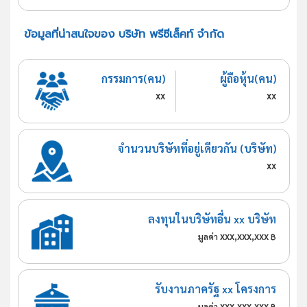
ข้อมูลที่น่าสนใจของ บริษัท พรีซีเล็คท์ จำกัด
กรรมการ(คน)
ผู้ถือหุ้น(คน)
xx
xx
จำนวนบริษัทที่อยู่เดียวกัน (บริษัท)
xx
ลงทุนในบริษัทอื่น xx บริษัท
xxx,xxx,xxx
มูลค่า
฿
รับงานภาครัฐ xx โครงการ
xxx,xxx,xxx
มูลค่า
฿