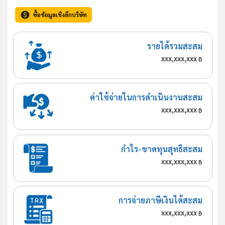
ซื้อข้อมูลเชิงลึกบริษัท
รายได้รวมสะสม
xxx,xxx,xxx
฿
ค่าใช้จ่ายในการดำเนินงานสะสม
xxx,xxx,xxx
฿
กำไร-ขาดทุนสุทธิสะสม
xxx,xxx,xxx
฿
การจ่ายภาษีเงินได้สะสม
xxx,xxx,xxx
฿