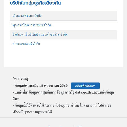
บริษัทในกลุ่มธุรกิจเดียวกัน
เอ็นเจฟอร์มเทค จำกัด
พูนลาภโลหะการ 2003 จำกัด
อัลติเมท เอ็นจิเนียริ่ง แอนด์ เซอร์วิส จำกัด
สกายมาสเตอร์ จำกัด
*หมายเหตุ
- ข้อมูลอัพเดทเมื่อ 18 พฤษภาคม 2569
คลิกเพื่ออัพเดท
- แหล่งที่มาข้อมูลจากศูนย์กลางข้อมูลภาครัฐ data.go.th และแหล่งข้อมูล
อื่นๆ
- ข้อมูลนี้มีไว้สำหรับใช้วิเคราะห์เชิงธุรกิจเท่านั้น ไม่สามารถนำไปอ้างอิง
เป็นหลักฐานทางกฏหมายได้