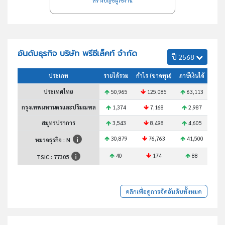
สร้างบัญชีผู้ใช้งาน
อันดับธุรกิจ บริษัท พรีซีเล็คท์ จำกัด
ปี 2568
ประเภท
รายได้รวม
กำไร (ขาดทุน)
ภาษีเงินได้
สินทร
ประเทศไทย
50,965
125,085
63,113
1
กรุงเทพมหานครและปริมณฑล
1,374
7,168
2,987
สมุทรปราการ
3,543
8,498
4,605
30,879
76,763
41,500
7
หมวดธุรกิจ : N
40
174
88
TSIC :
77305
คลิกเพื่อดูการจัดอันดับทั้งหมด