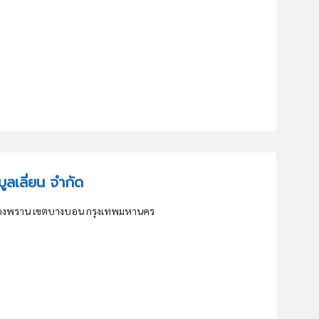
 บูลเลี่ยน จำกัด
บางพราน เขตบางบอน กรุงเทพมหานคร