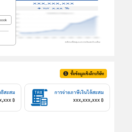
ebook
ซื้อข้อมูลเชิงลึกบริษัท
ทธิสะสม
การจ่ายภาษีเงินได้สะสม
x,xxx
xxx,xxx,xxx
฿
฿