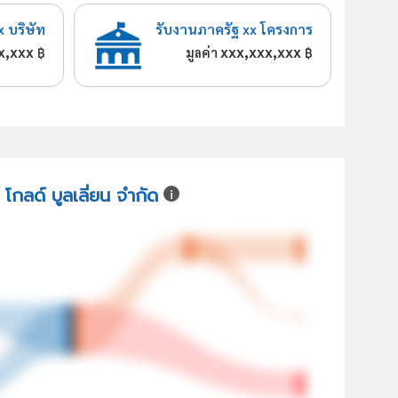
x บริษัท
รับงานภาครัฐ xx โครงการ
x,xxx
xxx,xxx,xxx
฿
มูลค่า
฿
 โกลด์ บูลเลี่ยน จำกัด