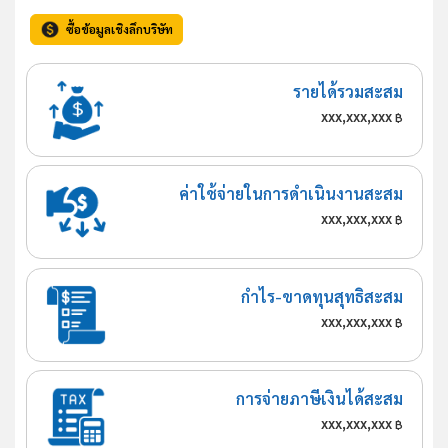
ซื้อข้อมูลเชิงลึกบริษัท
รายได้รวมสะสม
xxx,xxx,xxx
฿
ค่าใช้จ่ายในการดำเนินงานสะสม
xxx,xxx,xxx
฿
กำไร-ขาดทุนสุทธิสะสม
xxx,xxx,xxx
฿
การจ่ายภาษีเงินได้สะสม
xxx,xxx,xxx
฿