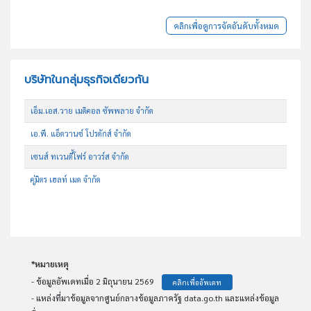
คลิกเพื่อดูการจัดอันดับทั้งหมด
บริษัทในกลุ่มธุรกิจเดียวกัน
เอ็ม.เอส.วาย เมดิคอล ซัพพลาย จำกัด
เอ.พี. แอ็ดวานซ์ โปรดักส์ จำกัด
เซนส์ ทเวนตี้โฟร์ อาวร์ส จำกัด
คู่มิตร เฮลท์ เมด จำกัด
*หมายเหตุ
- ข้อมูลอัพเดทเมื่อ 2 มิถุนายน 2569
คลิกเพื่ออัพเดท
- แหล่งที่มาข้อมูลจากศูนย์กลางข้อมูลภาครัฐ data.go.th และแหล่งข้อมูล