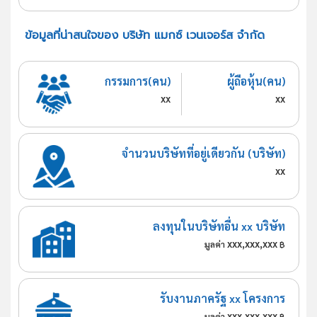
ข้อมูลที่น่าสนใจของ บริษัท แมกซ์ เวนเจอร์ส จำกัด
กรรมการ(คน)
ผู้ถือหุ้น(คน)
xx
xx
จำนวนบริษัทที่อยู่เดียวกัน (บริษัท)
xx
ลงทุนในบริษัทอื่น xx บริษัท
xxx,xxx,xxx
มูลค่า
฿
รับงานภาครัฐ xx โครงการ
xxx,xxx,xxx
มูลค่า
฿