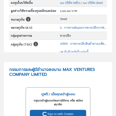
ลงทุนในบริษัทอื่น
xxx บริษัท (หลัก)
/ xxx บริษัท (ย่อย)
มูลค่าบริษัทรวมที่ลงทุนหลักและย่อย
x,xxx,xxx บาท
Small
ขนาดธุรกิจ
หมวดธุรกิจ (A-U)
G : การขายส่งและการขายปลีกการซ่อมยานยนต์และ จักรยานยนต์
กลุ่มอุตสาหกรรม
ขายปลีก
47895 : การขายปลีกสินค้าทางเภสัชภัณฑ์และเวชภัณฑ์ เครื่องหอมและเครื่องสำอางบนแผงลอยและตลาด
กลุ่มธุรกิจ (TSIC)
อันดับธุรกิจในกลุ่มนี้
ขายปลีก
วัตถุประสงค์
กรรมการและผู้มีอำนาจลงนาม MAX VENTURES
COMPANY LIMITED
ดูฟรี..! เมื่อคุณเข้าสู่ระบบ
กรุณาเข้าสู่ระบบก่อนการใช้งาน หรือ สมัคร
สมาชิก
Sign in with Creden