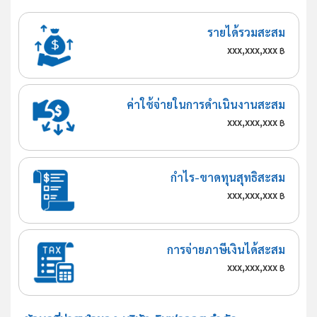
รายได้รวมสะสม
xxx,xxx,xxx
฿
ค่าใช้จ่ายในการดำเนินงานสะสม
xxx,xxx,xxx
฿
กำไร-ขาดทุนสุทธิสะสม
xxx,xxx,xxx
฿
การจ่ายภาษีเงินได้สะสม
xxx,xxx,xxx
฿