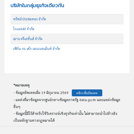
บริษัทในกลุ่มธุรกิจเดียวกัน
ทรัพย์ประสมทอง จำกัด
โบเอล40 จำกัด
ฌาน ครีเอชั่นส์ จำกัด
เฟิร์น กะ เค้ก เมนเนจเม้นท์ จำกัด
*หมายเหตุ
- ข้อมูลอัพเดทเมื่อ 19 มิถุนายน 2569
คลิกเพื่ออัพเดท
- แหล่งที่มาข้อมูลจากศูนย์กลางข้อมูลภาครัฐ data.go.th และแหล่งข้อมูล
อื่นๆ
- ข้อมูลนี้มีไว้สำหรับใช้วิเคราะห์เชิงธุรกิจเท่านั้น ไม่สามารถนำไปอ้างอิง
เป็นหลักฐานทางกฏหมายได้