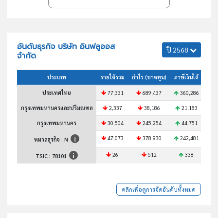
อันดับธุรกิจ บริษัท อินฟลูออส
ปี 2568
จำกัด
ประเภท
รายได้รวม
กำไร (ขาดทุน)
ภาษีเงินได้
สินท
ประเทศไทย
77,331
689,437
360,286
9
กรุงเทพมหานครและปริมณฑล
2,337
38,186
21,183
กรุงเทพมหานคร
30,504
245,254
44,751
47,073
378,930
242,481
6
หมวดธุรกิจ : N
26
512
338
TSIC :
78101
คลิกเพื่อดูการจัดอันดับทั้งหมด