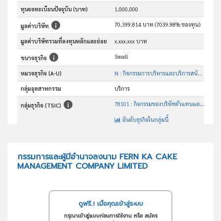
ทุนจดทะเบียนปัจจุบัน (บาท)
1,000,000
70,399,814 บาท (7039.98% ของทุน)
มูลค่าบริษัท
มูลค่าบริษัทรวมที่ลงทุนหลักและย่อย
x,xxx,xxx บาท
Small
ขนาดธุรกิจ
หมวดธุรกิจ (A-U)
N : กิจกรรมการบริหารและบริการสนับสนุน
กลุ่มอุตสาหกรรม
บริการ
78101 : กิจกรรมของบริษัทตัวแทนและสำนักงานคัดเลือกนักแสดง
กลุ่มธุรกิจ (TSIC)
อันดับธุรกิจในกลุ่มนี้
รับจัดหาตัวแสดงสำหรับงานโฆษณา แฟชั่น ภาพยนตร์และละครทีวี รับออกแบบและผลิตงานสินค้า
วัตถุประสงค์
กรรมการและผู้มีอำนาจลงนาม FERN KA CAKE
MANAGEMENT COMPANY LIMITED
ดูฟรี..! เมื่อคุณเข้าสู่ระบบ
กรุณาเข้าสู่ระบบก่อนการใช้งาน หรือ สมัคร