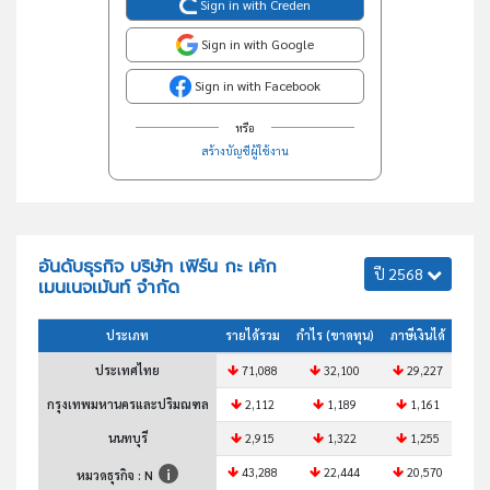
Sign in with Creden
Sign in with Google
Sign in with Facebook
หรือ
สร้างบัญชีผู้ใช้งาน
อันดับธุรกิจ บริษัท เฟิร์น กะ เค้ก
ปี 2568
เมนเนจเม้นท์ จำกัด
ประเภท
รายได้รวม
กำไร (ขาดทุน)
ภาษีเงินได้
สินทร
ประเทศไทย
71,088
32,100
29,227
3
กรุงเทพมหานครและปริมณฑล
2,112
1,189
1,161
นนทบุรี
2,915
1,322
1,255
43,288
22,444
20,570
2
หมวดธุรกิจ : N