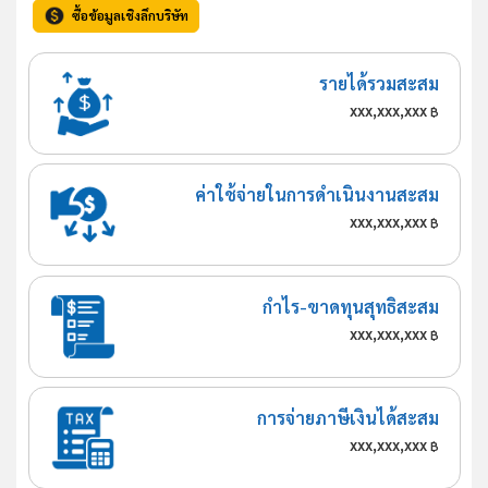
ซื้อข้อมูลเชิงลึกบริษัท
รายได้รวมสะสม
xxx,xxx,xxx
฿
ค่าใช้จ่ายในการดำเนินงานสะสม
xxx,xxx,xxx
฿
กำไร-ขาดทุนสุทธิสะสม
xxx,xxx,xxx
฿
การจ่ายภาษีเงินได้สะสม
xxx,xxx,xxx
฿