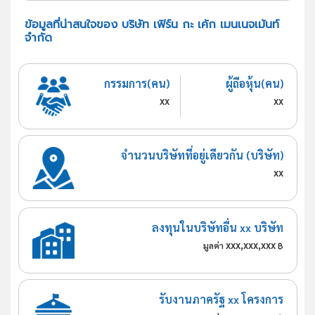
ข้อมูลที่น่าสนใจของ บริษัท เฟิร์น กะ เค้ก เมนเนจเม้นท์
จำกัด
กรรมการ(คน)
ผู้ถือหุ้น(คน)
xx
xx
จำนวนบริษัทที่อยู่เดียวกัน (บริษัท)
xx
ลงทุนในบริษัทอื่น xx บริษัท
xxx,xxx,xxx
มูลค่า
฿
รับงานภาครัฐ xx โครงการ