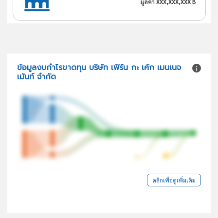
xxx,xxx,xxx
มูลค่า
฿
ข้อมูลงบกำไรขาดทุน บริษัท เฟิร์น กะ เค้ก เมนเนจ
เม้นท์ จำกัด
คลิกเพื่อดูเพิ่มเติม