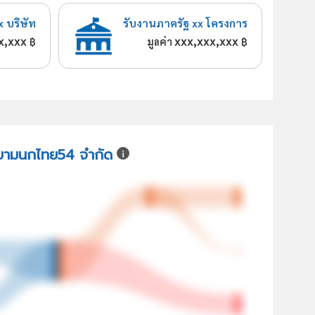
x บริษัท
รับงานภาครัฐ xx โครงการ
x,xxx
xxx,xxx,xxx
฿
มูลค่า
฿
สยามนกไทย54 จำกัด