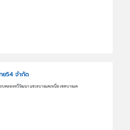
กไทย54 จำกัด
เลียบคลองทวีวัฒนา แขวงบางแคเหนือ เขตบางแค