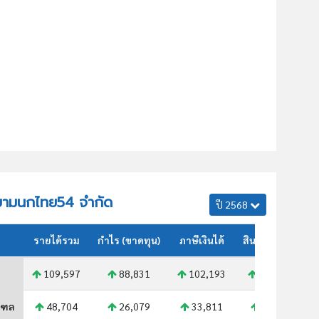
 สยามนกไทย54 จำกัด
ปี 2568
รายได้รวม
กำไร (ขาดทุน)
ภาษีเงินได้
สินทรัพย์รวม
109,597
88,831
102,193
164,068
ณฑล
48,704
26,079
33,811
52,037