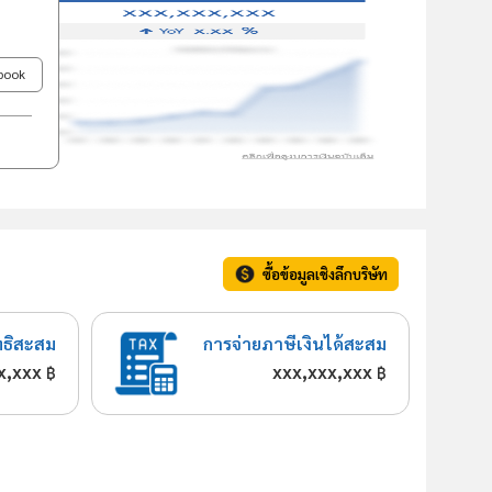
ebook
ซื้อข้อมูลเชิงลึกบริษัท
ทธิสะสม
การจ่ายภาษีเงินได้สะสม
x,xxx
xxx,xxx,xxx
฿
฿