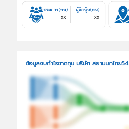
กรรมการ(คน)
ผู้ถือหุ้น(คน)
xx
xx
ข้อมูลงบกำไรขาดทุน บริษัท สยามนกไทย54