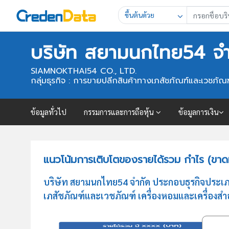
ขึ้นต้นด้วย
บริษัท สยามนกไทย54 จำ
SIAMNOKTHAI54 CO., LTD.
กลุ่มธุรกิจ : การขายปลีกสินค้าทางเภสัชภัณฑ์และเวชภ
ข้อมูลทั่วไป
กรรมการและการถือหุ้น
ข้อมูลการเงิน
แนวโน้มการเติบโตของรายได้รวม กำไร (ขาด
บริษัท สยามนกไทย54 จำกัด ประกอบธุรกิจประเภ
เภสัชภัณฑ์และเวชภัณฑ์ เครื่องหอมและเครื่อ