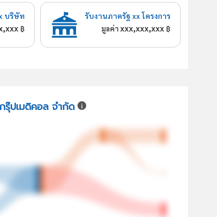
x บริษัท
รับงานภาครัฐ xx โครงการ
x,xxx
xxx,xxx,xxx
฿
มูลค่า
฿
จกรุ๊ปเมดิคอล จำกัด