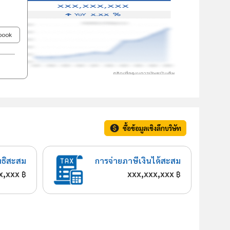
ebook
ซื้อข้อมูลเชิงลึกบริษัท
ทธิสะสม
การจ่ายภาษีเงินได้สะสม
x,xxx
xxx,xxx,xxx
฿
฿