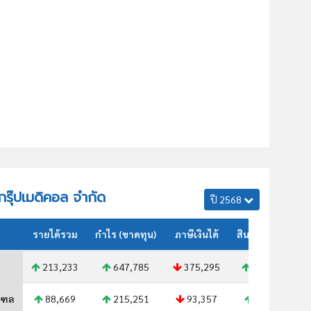
จกรุ๊ปเมดิคอล จำกัด
ปี 2568
รายได้รวม
กำไร (ขาดทุน)
ภาษีเงินได้
สินทรัพย์รวม
213,233
647,785
375,295
302,712
ณฑล
88,669
215,251
93,357
99,025