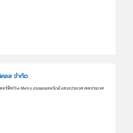
มดิคอล จำกัด
เตอร์พีชThe Metro ถนนมอเตอร์เวย์ แขวงประเวศ เขตประเวศ