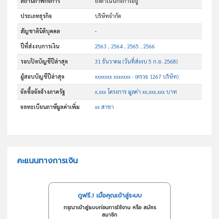
สถานภาพกิจการ
ยังดำเนินกิจการอยู่
ประเภทธุรกิจ
บริษัทจำกัด
สัญชาตินิติบุคคล
-
ปีที่ส่งงบการเงิน
2563 , 2564 , 2565 , 2566
รอบปิดบัญชีปีล่าสุด
31 ธันวาคม (วันที่ส่งงบ 5 ก.ย. 2568)
ผู้สอบบัญชีปีล่าสุด
xxxxxxx xxxxxxx - (ตรวจ 1267 บริษัท)
จัดซื้อจัดจ้างภาครัฐ
x,xxx โครงการ มูลค่า xx,xxx,xxx บาท
จดทะเบียนภาษีมูลค่าเพิ่ม
xx สาขา
คะแนนทางการเงิน
ดูฟรี..! เมื่อคุณเข้าสู่ระบบ
กรุณาเข้าสู่ระบบก่อนการใช้งาน หรือ สมัคร
สมาชิก