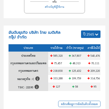
หรือ
สร้างบัญชีผู้ใช้งาน
อันดับธุรกิจ บริษัท ไทย เมดิเคิล
ปี 2565
กรุ๊ป จำกัด
ประเภท
รายได้รวม
กำไร (ขาดทุน)
ภาษีเงินได้
สินท
ประเทศไทย
585,320
367,807
540,476
6
กรุงเทพมหานครและปริมณฑล
75,457
48,313
70,111
กรุงเทพมหานคร
218,830
125,432
209,220
2
333,288
199,759
314,756
3
หมวดธุรกิจ : C
127
58
95
TSIC :
22193
คลิกเพื่อดูการจัดอันดับทั้งหมด