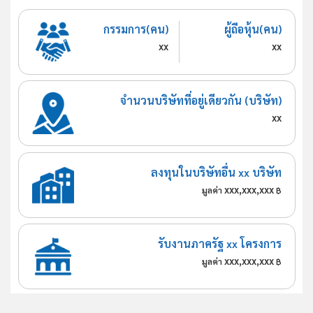
กรรมการ(คน)
ผู้ถือหุ้น(คน)
xx
xx
จำนวนบริษัทที่อยู่เดียวกัน (บริษัท)
xx
ลงทุนในบริษัทอื่น xx บริษัท
xxx,xxx,xxx
มูลค่า
฿
รับงานภาครัฐ xx โครงการ
xxx,xxx,xxx
มูลค่า
฿