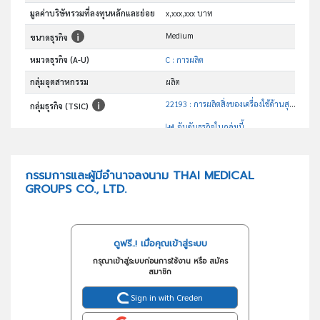
มูลค่าบริษัทรวมที่ลงทุนหลักและย่อย
x,xxx,xxx บาท
Medium
ขนาดธุรกิจ
หมวดธุรกิจ (A-U)
C : การผลิต
กลุ่มอุตสาหกรรม
ผลิต
22193 : การผลิตสิ่งของเครื่องใช้ด้านสุขอนามัยหรือเภสัชกรรมที่ทำ จากยาง
กลุ่มธุรกิจ (TSIC)
อันดับธุรกิจในกลุ่มนี้
การผลิตสิ่งของเครื่องใช้ด้านสุขอนามัยหรือเภสัชกรรมที่ทำ จากยาง
วัตถุประสงค์
กรรมการและผู้มีอำนาจลงนาม THAI MEDICAL
GROUPS CO., LTD.
ดูฟรี..! เมื่อคุณเข้าสู่ระบบ
กรุณาเข้าสู่ระบบก่อนการใช้งาน หรือ สมัคร
สมาชิก
Sign in with Creden