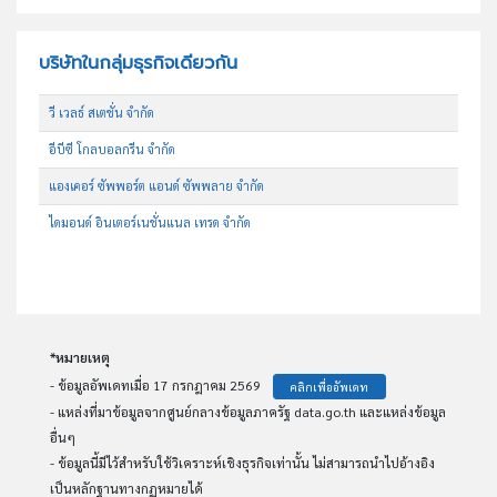
บริษัทในกลุ่มธุรกิจเดียวกัน
วี เวลธ์ สเตชั่น จำกัด
อีบีซี โกลบอลกรีน จำกัด
แองเคอร์ ซัพพอร์ต แอนด์ ซัพพลาย จำกัด
ไดมอนด์ อินเตอร์เนชั่นแนล เทรด จำกัด
*หมายเหตุ
- ข้อมูลอัพเดทเมื่อ 17 กรกฎาคม 2569
คลิกเพื่ออัพเดท
- แหล่งที่มาข้อมูลจากศูนย์กลางข้อมูลภาครัฐ data.go.th และแหล่งข้อมูล
อื่นๆ
- ข้อมูลนี้มีไว้สำหรับใช้วิเคราะห์เชิงธุรกิจเท่านั้น ไม่สามารถนำไปอ้างอิง
เป็นหลักฐานทางกฏหมายได้