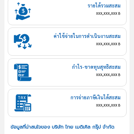
รายได้รวมสะสม
xxx,xxx,xxx
฿
ค่าใช้จ่ายในการดำเนินงานสะสม
xxx,xxx,xxx
฿
กำไร-ขาดทุนสุทธิสะสม
xxx,xxx,xxx
฿
การจ่ายภาษีเงินได้สะสม
xxx,xxx,xxx
฿
ข้อมูลที่น่าสนใจของ บริษัท ไทย เมดิเคิล กรุ๊ป จำกัด