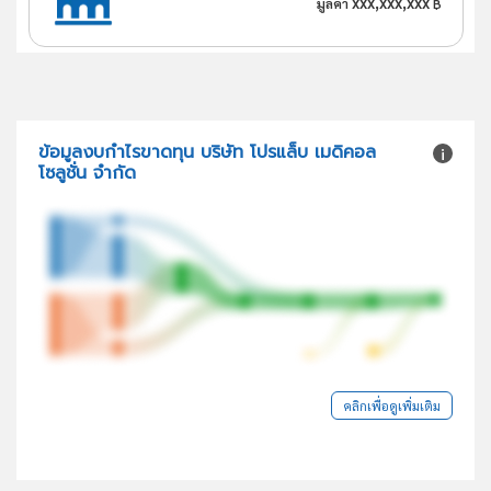
xxx,xxx,xxx
มูลค่า
฿
ข้อมูลงบกำไรขาดทุน บริษัท โปรแล็บ เมดิคอล
โซลูชั่น จำกัด
คลิกเพื่อดูเพิ่มเติม