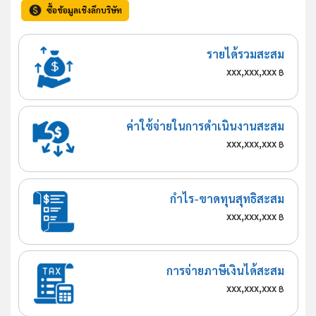
ซื้อข้อมูลเชิงลึกบริษัท
รายได้รวมสะสม
xxx,xxx,xxx
฿
ค่าใช้จ่ายในการดำเนินงานสะสม
xxx,xxx,xxx
฿
กำไร-ขาดทุนสุทธิสะสม
xxx,xxx,xxx
฿
การจ่ายภาษีเงินได้สะสม
xxx,xxx,xxx
฿