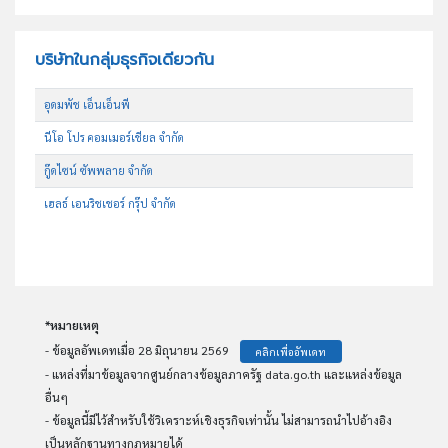
บริษัทในกลุ่มธุรกิจเดียวกัน
อุดมพัช เอ็นเอ็นพี
นีโอ โปร คอมเมอร์เชียล จำกัด
กู๊ดไซน์ ซัพพลาย จำกัด
เฮลธ์ เอนริชเชอร์ กรุ๊ป จำกัด
*หมายเหตุ
- ข้อมูลอัพเดทเมื่อ 28 มิถุนายน 2569
คลิกเพื่ออัพเดท
- แหล่งที่มาข้อมูลจากศูนย์กลางข้อมูลภาครัฐ data.go.th และแหล่งข้อมูล
อื่นๆ
- ข้อมูลนี้มีไว้สำหรับใช้วิเคราะห์เชิงธุรกิจเท่านั้น ไม่สามารถนำไปอ้างอิง
เป็นหลักฐานทางกฏหมายได้