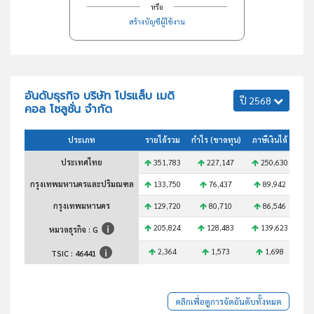
หรือ
สร้างบัญชีผู้ใช้งาน
อันดับธุรกิจ บริษัท โปรแล็บ เมดิ
ปี 2568
คอล โซลูชั่น จำกัด
ประเภท
รายได้รวม
กำไร (ขาดทุน)
ภาษีเงินได้
สินท
ประเทศไทย
351,783
227,147
250,630
2
กรุงเทพมหานครและปริมณฑล
133,750
76,437
89,942
กรุงเทพมหานคร
129,720
80,710
86,546
1
205,824
128,483
139,623
1
หมวดธุรกิจ : G
2,364
1,573
1,698
TSIC :
46441
คลิกเพื่อดูการจัดอันดับทั้งหมด