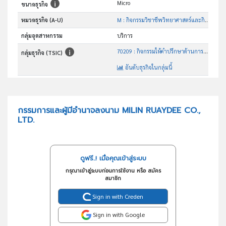
Micro
ขนาดธุรกิจ
หมวดธุรกิจ (A-U)
M : กิจกรรมวิชาชีพวิทยาศาสตร์และกิจกรรมทาง วิชาการ
กลุ่มอุตสาหกรรม
บริการ
70209 : กิจกรรมให้คำปรึกษาด้านการบริหารจัดการอื่นๆซึ่งมิได้จัด ประเภทไว้ในที่อื่น
กลุ่มธุรกิจ (TSIC)
อันดับธุรกิจในกลุ่มนี้
ให้คำปรึกษาแก้ปัญหาด้านการบริหาร การตลาด
วัตถุประสงค์
กรรมการและผู้มีอำนาจลงนาม MILIN RUAYDEE CO.,
LTD.
ดูฟรี..! เมื่อคุณเข้าสู่ระบบ
กรุณาเข้าสู่ระบบก่อนการใช้งาน หรือ สมัคร
สมาชิก
Sign in with Creden
Sign in with Google