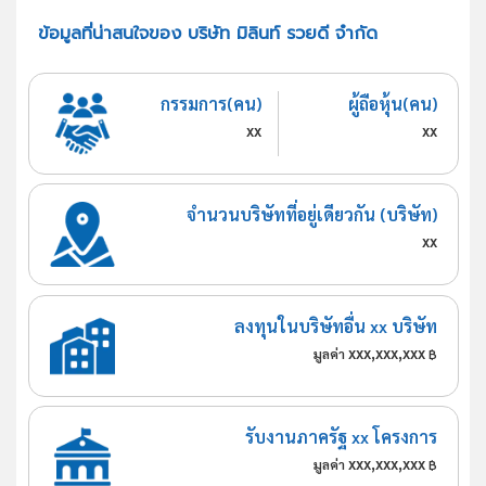
ข้อมูลที่น่าสนใจของ บริษัท มิลินท์ รวยดี จำกัด
กรรมการ(คน)
ผู้ถือหุ้น(คน)
xx
xx
จำนวนบริษัทที่อยู่เดียวกัน (บริษัท)
xx
ลงทุนในบริษัทอื่น xx บริษัท
xxx,xxx,xxx
มูลค่า
฿
รับงานภาครัฐ xx โครงการ
xxx,xxx,xxx
มูลค่า
฿