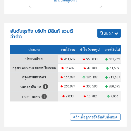
สร้างบัญชีผู้ใช้งาน
อันดับธุรกิจ บริษัท มิลินท์ รวยดี
ปี 2567
จำกัด
ประเภท
รายได้รวม
กำไร (ขาดทุน)
ภาษีเงินได้
สินท
ประเทศไทย
451,682
560,033
401,745
6
กรุงเทพมหานครและปริมณฑล
36,682
49,708
41,639
กรุงเทพมหานคร
164,994
191,192
211,687
2
260,974
300,590
280,095
3
หมวดธุรกิจ : M
7,033
10,782
7,056
TSIC :
70209
คลิกเพื่อดูการจัดอันดับทั้งหมด