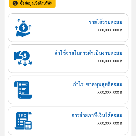
ซื้อข้อมูลเชิงลึกบริษัท
รายได้รวมสะสม
xxx,xxx,xxx
฿
ค่าใช้จ่ายในการดำเนินงานสะสม
xxx,xxx,xxx
฿
กำไร-ขาดทุนสุทธิสะสม
xxx,xxx,xxx
฿
การจ่ายภาษีเงินได้สะสม
xxx,xxx,xxx
฿