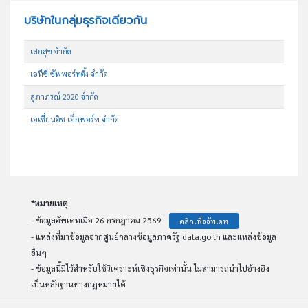
บริษัทในกลุ่มธุรกิจเดียวกัน
เสกสุข จำกัด
เอทีซี ซัพพอร์ทติ้ง จำกัด
สุภาภรณ์ 2020 จำกัด
เอเชี่ยนอิช เอ็กพอร์ท จำกัด
*หมายเหตุ
- ข้อมูลอัพเดทเมื่อ 26 กรกฎาคม 2569
คลิกเพื่ออัพเดท
- แหล่งที่มาข้อมูลจากศูนย์กลางข้อมูลภาครัฐ data.go.th และแหล่งข้อมูล
อื่นๆ
- ข้อมูลนี้มีไว้สำหรับใช้วิเคราะห์เชิงธุรกิจเท่านั้น ไม่สามารถนำไปอ้างอิง
เป็นหลักฐานทางกฏหมายได้