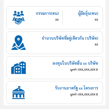
กรรมการ(คน)
ผู้ถือหุ้น(คน)
xx
xx
จำนวนบริษัทที่อยู่เดียวกัน (บริษัท)
xx
ลงทุนในบริษัทอื่น xx บริษัท
xxx,xxx,xxx
มูลค่า
฿
รับงานภาครัฐ xx โครงการ
xxx,xxx,xxx
มูลค่า
฿