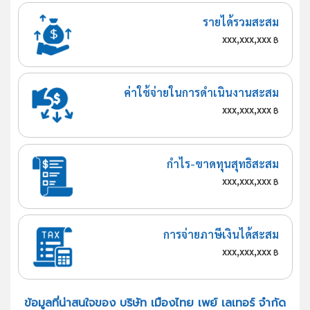
รายได้รวมสะสม
xxx,xxx,xxx
฿
ค่าใช้จ่ายในการดำเนินงานสะสม
xxx,xxx,xxx
฿
กำไร-ขาดทุนสุทธิสะสม
xxx,xxx,xxx
฿
การจ่ายภาษีเงินได้สะสม
xxx,xxx,xxx
฿
ข้อมูลที่น่าสนใจของ บริษัท เมืองไทย เพย์ เลเทอร์ จำกัด