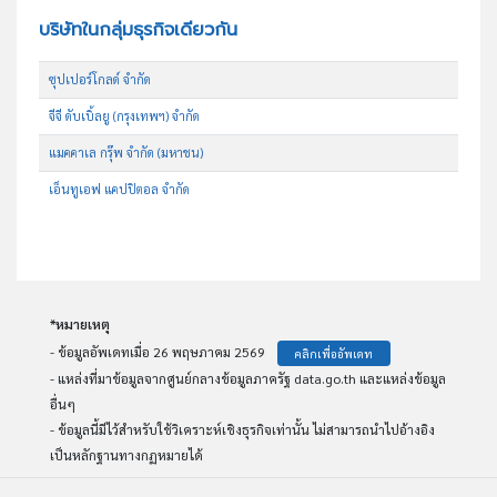
บริษัทในกลุ่มธุรกิจเดียวกัน
ซุปเปอร์โกลด์ จำกัด
จีจี ดับเบิ้ลยู (กรุงเทพฯ) จำกัด
แมคคาเล กรุ๊พ จำกัด (มหาชน)
เอ็นทูเอฟ แคปปิตอล จำกัด
*หมายเหตุ
- ข้อมูลอัพเดทเมื่อ 26 พฤษภาคม 2569
คลิกเพื่ออัพเดท
- แหล่งที่มาข้อมูลจากศูนย์กลางข้อมูลภาครัฐ data.go.th และแหล่งข้อมูล
อื่นๆ
- ข้อมูลนี้มีไว้สำหรับใช้วิเคราะห์เชิงธุรกิจเท่านั้น ไม่สามารถนำไปอ้างอิง
เป็นหลักฐานทางกฏหมายได้