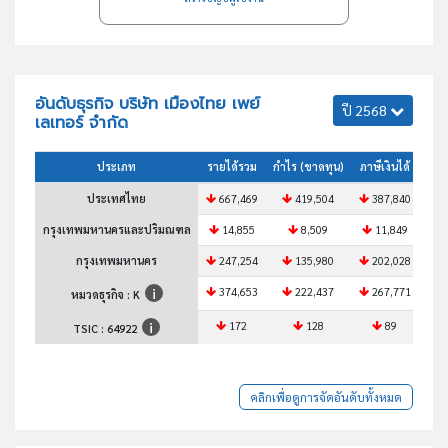
อันดับธุรกิจ บริษัท เมืองไทย เพย์
ปี 2568
เลเทอร์ จำกัด
ประเภท
รายได้รวม
กำไร (ขาดทุน)
ภาษีเงินได้
สินท
ประเทศไทย
667,469
419,504
387,840
7
กรุงเทพมหานครและปริมณฑล
14,855
8,509
11,849
กรุงเทพมหานคร
247,254
135,980
202,028
2
374,653
222,437
267,771
3
หมวดธุรกิจ : K
172
128
89
TSIC :
64922
คลิกเพื่อดูการจัดอันดับทั้งหมด