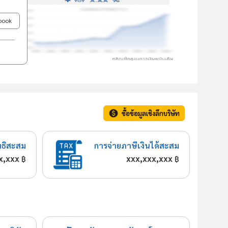
ebook
ซื้อข้อมูลเชิงลึกบริษัท
ทธิสะสม
การจ่ายภาษีเงินได้สะสม
x,xxx
xxx,xxx,xxx
฿
฿