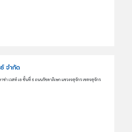
กซ์ จำกัด
า เวสท์ เอ ชั้นที่ 6 ถนนรัชดาภิเษก แขวงจตุจักร เขตจตุจักร