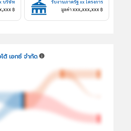
x บริษัท
รับงานภาครัฐ xx โครงการ
x,xxx
xxx,xxx,xxx
฿
มูลค่า
฿
อโต้ เอกซ์ จำกัด