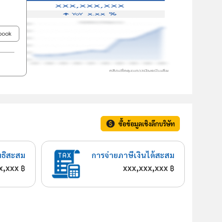
ebook
ซื้อข้อมูลเชิงลึกบริษัท
ทธิสะสม
การจ่ายภาษีเงินได้สะสม
x,xxx
xxx,xxx,xxx
฿
฿