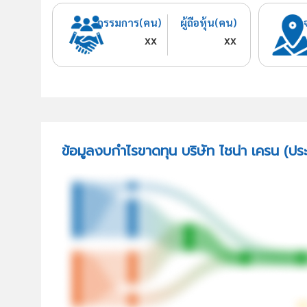
กรรมการ(คน)
ผู้ถือหุ้น(คน)
xx
xx
ข้อมูลงบกำไรขาดทุน บริษัท ไชน่า เครน (ปร