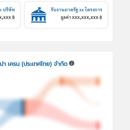
x บริษัท
รับงานภาครัฐ xx โครงการ
x,xxx
xxx,xxx,xxx
฿
มูลค่า
฿
ชน่า เครน (ประเทศไทย) จำกัด