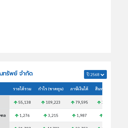
ุณทรัพย์ จำกัด
ปี 2568
รายได้รวม
กำไร (ขาดทุน)
ภาษีเงินได้
สินทรัพย์รวม
55,138
109,223
79,595
353,827
ณฑล
1,276
3,215
1,987
9,937