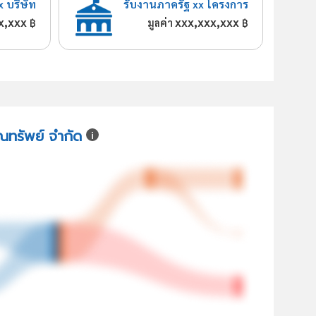
x บริษัท
รับงานภาครัฐ xx โครงการ
x,xxx
xxx,xxx,xxx
฿
มูลค่า
฿
ุณทรัพย์ จำกัด