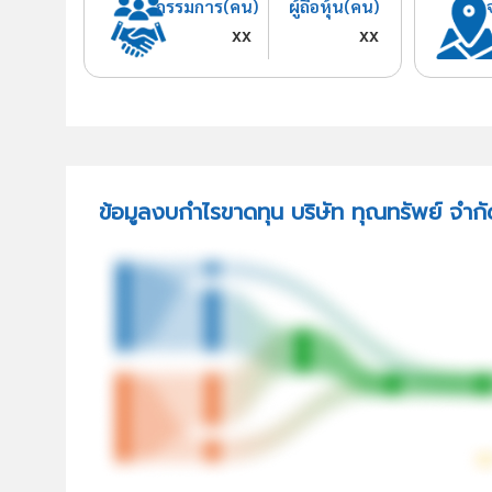
กรรมการ(คน)
ผู้ถือหุ้น(คน)
xx
xx
ข้อมูลงบกำไรขาดทุน บริษัท ทุณทรัพย์ จำกั