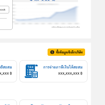
ebook
ซื้อข้อมูลเชิงลึกบริษัท
ทธิสะสม
การจ่ายภาษีเงินได้สะสม
x,xxx
xxx,xxx,xxx
฿
฿