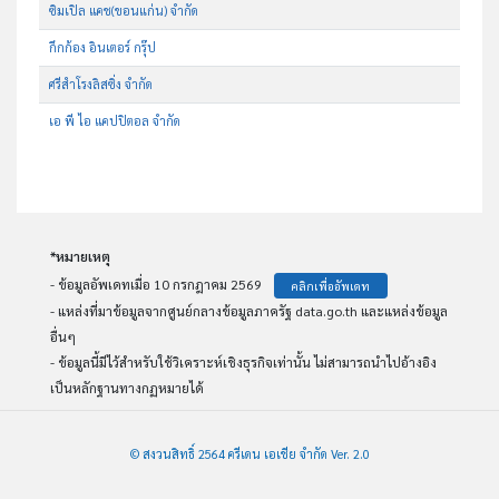
ซิมเปิล แคช(ขอนแก่น) จำกัด
กึกก้อง อินเตอร์ กรุ๊ป
ศรีสำโรงลิสซิ่ง จำกัด
เอ พี ไอ แคปปิตอล จำกัด
*หมายเหตุ
- ข้อมูลอัพเดทเมื่อ 10 กรกฎาคม 2569
คลิกเพื่ออัพเดท
- แหล่งที่มาข้อมูลจากศูนย์กลางข้อมูลภาครัฐ data.go.th และแหล่งข้อมูล
อื่นๆ
- ข้อมูลนี้มีไว้สำหรับใช้วิเคราะห์เชิงธุรกิจเท่านั้น ไม่สามารถนำไปอ้างอิง
เป็นหลักฐานทางกฏหมายได้
© สงวนสิทธิ์ 2564 ครีเดน เอเชีย จำกัด Ver. 2.0