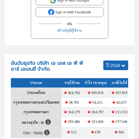
Sign in with Facebook
หรือ
สร้างบัญชีผู้ใช้งาน
อันดับธุรกิจ บริษัท เอ เอส เอ พี พี
ปี 2568
อาร์ เอเจนซี่ จำกัด
ประเภท
รายได้รวม
กำไร (ขาดทุน)
ภาษีเงินได้
สินท
ประเทศไทย
454,756
599,815
397,953
4
กรุงเทพมหานครและปริมณฑล
38,705
54,231
42,637
กรุงเทพมหานคร
164,175
204,787
211,313
1
259,486
321,060
277,546
2
หมวดธุรกิจ : M
511
678
560
TSIC :
73102