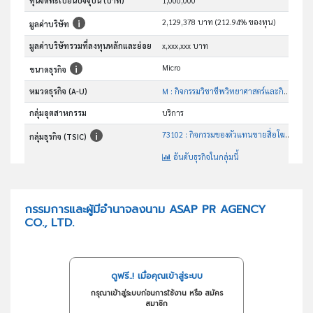
ทุนจดทะเบียนปัจจุบัน (บาท)
1,000,000
2,129,378 บาท (212.94% ของทุน)
มูลค่าบริษัท
มูลค่าบริษัทรวมที่ลงทุนหลักและย่อย
x,xxx,xxx บาท
Micro
ขนาดธุรกิจ
หมวดธุรกิจ (A-U)
M : กิจกรรมวิชาชีพวิทยาศาสตร์และกิจกรรมทาง วิชาการ
กลุ่มอุตสาหกรรม
บริการ
73102 : กิจกรรมของตัวแทนขายสื่อโฆษณา
กลุ่มธุรกิจ (TSIC)
อันดับธุรกิจในกลุ่มนี้
กิจกรรมของตัวแทนขายสื่อโฆษณา
วัตถุประสงค์
กรรมการและผู้มีอำนาจลงนาม ASAP PR AGENCY
CO., LTD.
ดูฟรี..! เมื่อคุณเข้าสู่ระบบ
กรุณาเข้าสู่ระบบก่อนการใช้งาน หรือ สมัคร
สมาชิก