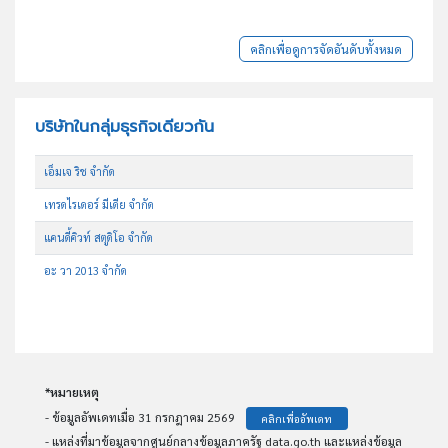
คลิกเพื่อดูการจัดอันดับทั้งหมด
บริษัทในกลุ่มธุรกิจเดียวกัน
เอ็มเจ ริช จำกัด
เทรดไรเดอร์ มีเดีย จำกัด
แคนดี้คิวท์ สตูดิโอ จำกัด
อะ วา 2013 จำกัด
*หมายเหตุ
- ข้อมูลอัพเดทเมื่อ 31 กรกฎาคม 2569
คลิกเพื่ออัพเดท
- แหล่งที่มาข้อมูลจากศูนย์กลางข้อมูลภาครัฐ data.go.th และแหล่งข้อมูล