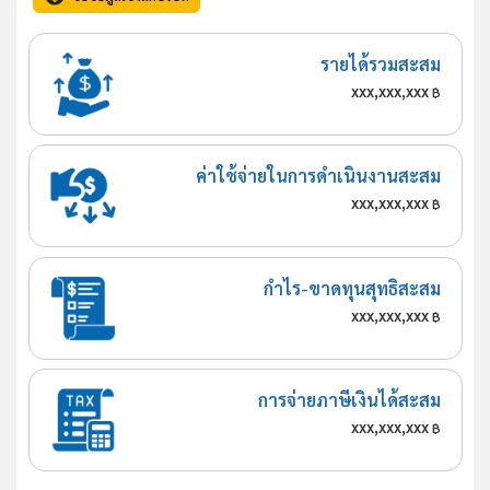
รายได้รวมสะสม
xxx,xxx,xxx
฿
ค่าใช้จ่ายในการดำเนินงานสะสม
xxx,xxx,xxx
฿
กำไร-ขาดทุนสุทธิสะสม
xxx,xxx,xxx
฿
การจ่ายภาษีเงินได้สะสม
xxx,xxx,xxx
฿