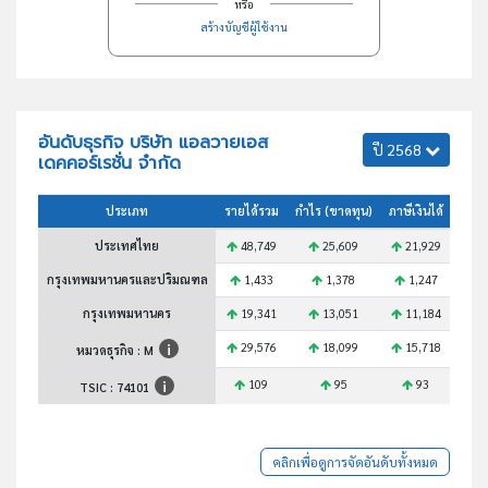
หรือ
สร้างบัญชีผู้ใช้งาน
อันดับธุรกิจ บริษัท แอลวายเอส
ปี 2568
เดคคอร์เรชั่น จำกัด
ประเภท
รายได้รวม
กำไร (ขาดทุน)
ภาษีเงินได้
สินทร
ประเทศไทย
48,749
25,609
21,929
1
กรุงเทพมหานครและปริมณฑล
1,433
1,378
1,247
กรุงเทพมหานคร
19,341
13,051
11,184
7
29,576
18,099
15,718
1
หมวดธุรกิจ : M
109
95
93
TSIC :
74101
คลิกเพื่อดูการจัดอันดับทั้งหมด