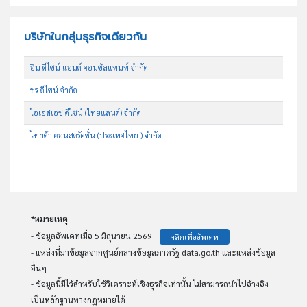
บริษัทในกลุ่มธุรกิจเดียวกัน
อิน ดีไซน์ แอนด์ คอนซัลแทนท์ จำกัด
ชร ดีไซน์ จำกัด
ไอเอสเอช ดีไซน์ (ไทยแลนด์) จำกัด
ไทยด้า คอนสตรัคชั่น (ประเทศไทย ) จำกัด
*หมายเหตุ
- ข้อมูลอัพเดทเมื่อ 5 มิถุนายน 2569
คลิกเพื่ออัพเดท
- แหล่งที่มาข้อมูลจากศูนย์กลางข้อมูลภาครัฐ data.go.th และแหล่งข้อมูล
อื่นๆ
- ข้อมูลนี้มีไว้สำหรับใช้วิเคราะห์เชิงธุรกิจเท่านั้น ไม่สามารถนำไปอ้างอิง
เป็นหลักฐานทางกฏหมายได้