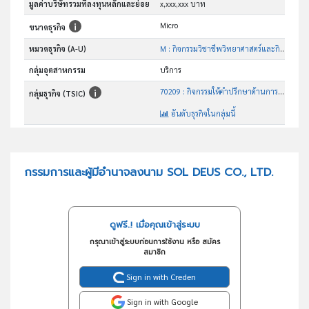
มูลค่าบริษัทรวมที่ลงทุนหลักและย่อย
x,xxx,xxx บาท
Micro
ขนาดธุรกิจ
หมวดธุรกิจ (A-U)
M : กิจกรรมวิชาชีพวิทยาศาสตร์และกิจกรรมทาง วิชาการ
กลุ่มอุตสาหกรรม
บริการ
70209 : กิจกรรมให้คำปรึกษาด้านการบริหารจัดการอื่นๆซึ่งมิได้จัด ประเภทไว้ในที่อื่น
กลุ่มธุรกิจ (TSIC)
อันดับธุรกิจในกลุ่มนี้
ประกอบกิจการบริการให้คำปรึกษาและคำแนะนำด้านการบริหารจัดการธุรกิจ
วัตถุประสงค์
กรรมการและผู้มีอำนาจลงนาม SOL DEUS CO., LTD.
ดูฟรี..! เมื่อคุณเข้าสู่ระบบ
กรุณาเข้าสู่ระบบก่อนการใช้งาน หรือ สมัคร
สมาชิก
Sign in with Creden
Sign in with Google