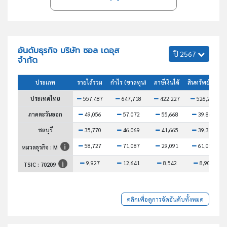
อันดับธุรกิจ บริษัท ซอล เดอุส
ปี 2567
จำกัด
ประเภท
รายได้รวม
กำไร (ขาดทุน)
ภาษีเงินได้
สินทรัพย์รวม
ประเทศไทย
557,487
647,718
422,227
526,290
ภาคตะวันออก
49,056
57,072
55,668
39,868
ชลบุรี
35,770
46,069
41,665
39,325
58,727
71,087
29,091
61,059
หมวดธุรกิจ : M
9,927
12,641
8,542
8,905
TSIC :
70209
คลิกเพื่อดูการจัดอันดับทั้งหมด