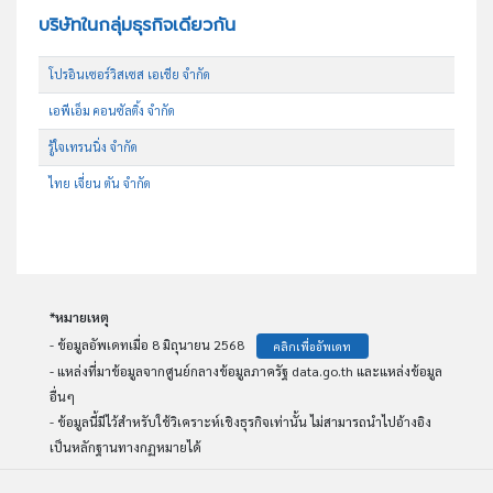
บริษัทในกลุ่มธุรกิจเดียวกัน
โปรอินเซอร์วิสเซส เอเชีย จำกัด
เอพีเอ็ม คอนซัลติ้ง จำกัด
รู้ใจเทรนนิ่ง จำกัด
ไทย เจี่ยน ตัน จำกัด
*หมายเหตุ
- ข้อมูลอัพเดทเมื่อ 8 มิถุนายน 2568
คลิกเพื่ออัพเดท
- แหล่งที่มาข้อมูลจากศูนย์กลางข้อมูลภาครัฐ data.go.th และแหล่งข้อมูล
อื่นๆ
- ข้อมูลนี้มีไว้สำหรับใช้วิเคราะห์เชิงธุรกิจเท่านั้น ไม่สามารถนำไปอ้างอิง
เป็นหลักฐานทางกฏหมายได้