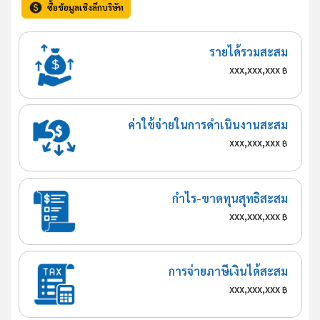
ซื้อข้อมูลเชิงลึกบริษัท
รายได้รวมสะสม
xxx,xxx,xxx
฿
ค่าใช้จ่ายในการดำเนินงานสะสม
xxx,xxx,xxx
฿
กำไร-ขาดทุนสุทธิสะสม
xxx,xxx,xxx
฿
การจ่ายภาษีเงินได้สะสม
xxx,xxx,xxx
฿