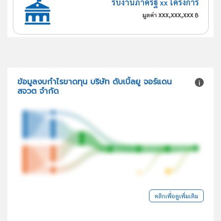
รับงานภาครัฐ xx โครงการ
xxx,xxx,xxx
มูลค่า
฿
ข้อมูลงบกำไรขาดทุน บริษัท ดับเบิ้ลยู จอร์แดน
สจวต จำกัด
คลิกเพื่อดูเพิ่มเติม