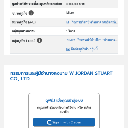
มูลค่าบริษัทรวมที่ลงทุนหลักและย่อย
x,xxx,xxx บาท
Micro
ขนาดธุรกิจ
หมวดธุรกิจ (A-U)
M : กิจกรรมวิชาชีพวิทยาศาสตร์และกิจกรรมทาง วิชาการ
กลุ่มอุตสาหกรรม
บริการ
70209 : กิจกรรมให้คำปรึกษาด้านการบริหารจัดการอื่นๆซึ่งมิได้จัด ประเภทไว้ในที่อื่น
กลุ่มธุรกิจ (TSIC)
อันดับธุรกิจในกลุ่มนี้
กิจกรรมให้คำปรึกษาด้านการบริหารจัดการอื่นๆซึ่งมิได้จัด ประเภทไว้ในที่อื่น
วัตถุประสงค์
กรรมการและผู้มีอำนาจลงนาม W JORDAN STUART
CO., LTD.
ดูฟรี..! เมื่อคุณเข้าสู่ระบบ
กรุณาเข้าสู่ระบบก่อนการใช้งาน หรือ สมัคร
สมาชิก
Sign in with Creden