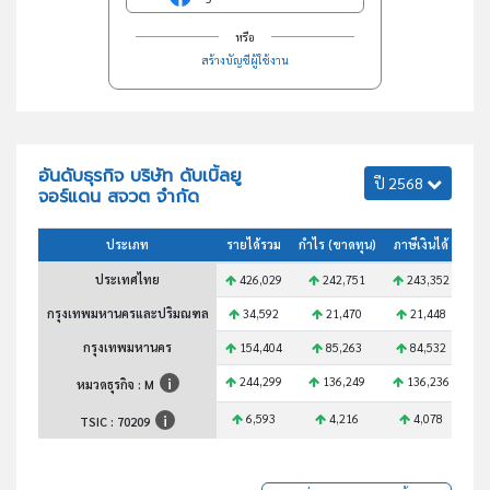
หรือ
สร้างบัญชีผู้ใช้งาน
อันดับธุรกิจ บริษัท ดับเบิ้ลยู
ปี 2568
จอร์แดน สจวต จำกัด
ประเภท
รายได้รวม
กำไร (ขาดทุน)
ภาษีเงินได้
สินท
ประเทศไทย
426,029
242,751
243,352
6
กรุงเทพมหานครและปริมณฑล
34,592
21,470
21,448
กรุงเทพมหานคร
154,404
85,263
84,532
2
244,299
136,249
136,236
3
หมวดธุรกิจ : M
6,593
4,216
4,078
TSIC :
70209