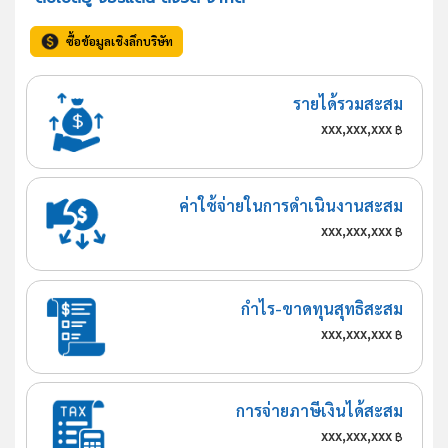
ซื้อข้อมูลเชิงลึกบริษัท
รายได้รวมสะสม
xxx,xxx,xxx
฿
ค่าใช้จ่ายในการดำเนินงานสะสม
xxx,xxx,xxx
฿
กำไร-ขาดทุนสุทธิสะสม
xxx,xxx,xxx
฿
การจ่ายภาษีเงินได้สะสม
xxx,xxx,xxx
฿