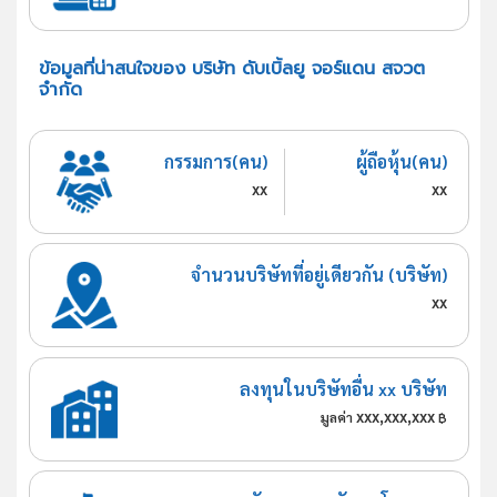
ข้อมูลที่น่าสนใจของ บริษัท ดับเบิ้ลยู จอร์แดน สจวต
จำกัด
กรรมการ(คน)
ผู้ถือหุ้น(คน)
xx
xx
จำนวนบริษัทที่อยู่เดียวกัน (บริษัท)
xx
ลงทุนในบริษัทอื่น xx บริษัท
xxx,xxx,xxx
มูลค่า
฿