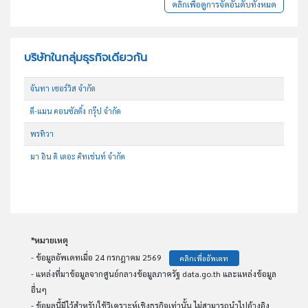
คลิกเพื่อดูการจัดอันดับทั้งหมด
บริษัทในกลุ่มธุรกิจเดียวกัน
จันทา เซอร์วิส จำกัด
ดี-แมน คอนซัลติ้ง กรุ๊ป จำกัด
พรทิวา
มา อิน ดิ เดอะ คิทเช่นท์ จำกัด
*หมายเหตุ
- ข้อมูลอัพเดทเมื่อ 24 กรกฎาคม 2569
คลิกเพื่ออัพเดท
- แหล่งที่มาข้อมูลจากศูนย์กลางข้อมูลภาครัฐ data.go.th และแหล่งข้อมูล
อื่นๆ
- ข้อมูลนี้มีไว้สำหรับใช้วิเคราะห์เชิงธุรกิจเท่านั้น ไม่สามารถนำไปอ้างอิง