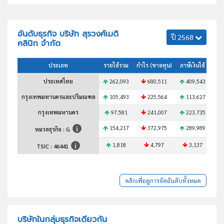
อันดับธุรกิจ บริษัท สุรวงศ์เมดิ
ปี 2568
คลินิก จำกัด
ประเภท
รายได้รวม
กำไร (ขาดทุน)
ภาษีเงินได้
สินท
ประเทศไทย
262,093
680,511
409,543
4
กรุงเทพมหานครและปริมณฑล
105,493
225,564
113,627
1
กรุงเทพมหานคร
97,581
241,007
223,735
1
154,217
372,975
289,989
2
หมวดธุรกิจ : G
1,818
4,797
3,137
TSIC :
46441
คลิกเพื่อดูการจัดอันดับทั้งหมด
บริษัทในกลุ่มธุรกิจเดียวกัน