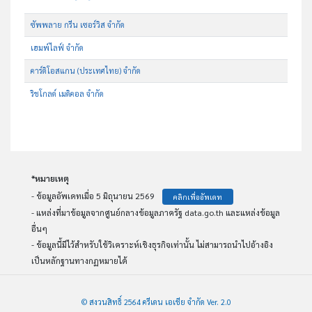
ซัพพลาย กรีน เซอร์วิส จำกัด
เฮมพ์ไลฟ์ จำกัด
คาร์ดิโอสแกน (ประเทศไทย) จำกัด
ริชโกลด์ เมดิคอล จำกัด
*หมายเหตุ
- ข้อมูลอัพเดทเมื่อ 5 มิถุนายน 2569
คลิกเพื่ออัพเดท
- แหล่งที่มาข้อมูลจากศูนย์กลางข้อมูลภาครัฐ data.go.th และแหล่งข้อมูล
อื่นๆ
- ข้อมูลนี้มีไว้สำหรับใช้วิเคราะห์เชิงธุรกิจเท่านั้น ไม่สามารถนำไปอ้างอิง
เป็นหลักฐานทางกฏหมายได้
© สงวนสิทธิ์ 2564 ครีเดน เอเชีย จำกัด Ver. 2.0