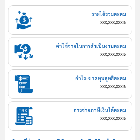
รายได้รวมสะสม
xxx,xxx,xxx
฿
ค่าใช้จ่ายในการดำเนินงานสะสม
xxx,xxx,xxx
฿
กำไร-ขาดทุนสุทธิสะสม
xxx,xxx,xxx
฿
การจ่ายภาษีเงินได้สะสม
xxx,xxx,xxx
฿