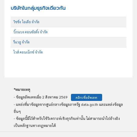
บริษัทในกลุ่มธุรกิจเดียวกัน
วิชชิ่ง ไอเดีย จำกัด
บิ๊กแบง คอนซัลติ้ง จำกัด
รีแวลู จำกัด
ไวส์ คอนเน็กซ์ จำกัด
*หมายเหตุ
- ข้อมูลอัพเดทเมื่อ 2 สิงหาคม 2569
คลิกเพื่ออัพเดท
- แหล่งที่มาข้อมูลจากศูนย์กลางข้อมูลภาครัฐ data.go.th และแหล่งข้อมูล
อื่นๆ
- ข้อมูลนี้มีไว้สำหรับใช้วิเคราะห์เชิงธุรกิจเท่านั้น ไม่สามารถนำไปอ้างอิง
เป็นหลักฐานทางกฏหมายได้