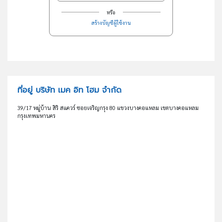
หรือ
สร้างบัญชีผู้ใช้งาน
ที่อยู่ บริษัท เมค อิท โฮม จำกัด
39/17 หมู่บ้าน สิริ สแควร์ ซอยเจริญกรุง 80 แขวงบางคอแหลม เขตบางคอแหลม
กรุงเทพมหานคร