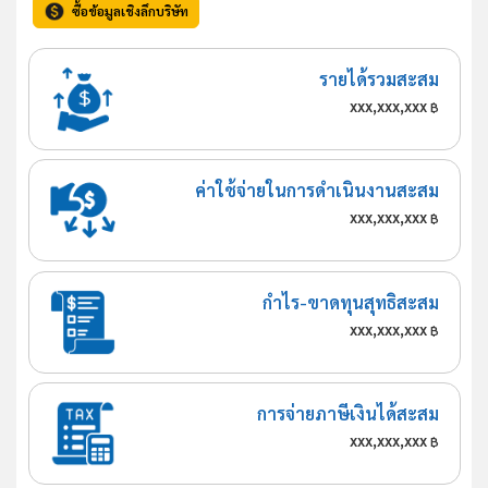
ซื้อข้อมูลเชิงลึกบริษัท
รายได้รวมสะสม
xxx,xxx,xxx
฿
ค่าใช้จ่ายในการดำเนินงานสะสม
xxx,xxx,xxx
฿
กำไร-ขาดทุนสุทธิสะสม
xxx,xxx,xxx
฿
การจ่ายภาษีเงินได้สะสม
xxx,xxx,xxx
฿