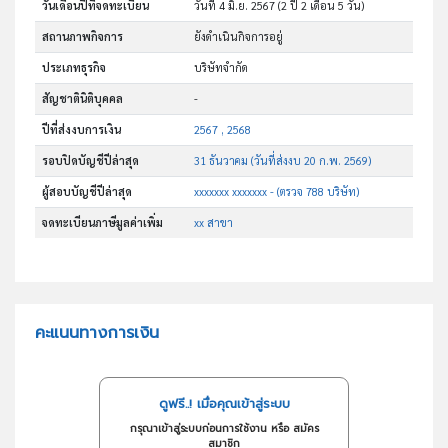
วันเดือนปีที่จดทะเบียน
วันที่ 4 มิ.ย. 2567
(2 ปี 2 เดือน 5 วัน)
สถานภาพกิจการ
ยังดำเนินกิจการอยู่
ประเภทธุรกิจ
บริษัทจำกัด
สัญชาตินิติบุคคล
-
ปีที่ส่งงบการเงิน
2567 , 2568
รอบปิดบัญชีปีล่าสุด
31 ธันวาคม (วันที่ส่งงบ 20 ก.พ. 2569)
ผู้สอบบัญชีปีล่าสุด
xxxxxxx xxxxxxx - (ตรวจ 788 บริษัท)
จดทะเบียนภาษีมูลค่าเพิ่ม
xx สาขา
คะแนนทางการเงิน
ดูฟรี..! เมื่อคุณเข้าสู่ระบบ
กรุณาเข้าสู่ระบบก่อนการใช้งาน หรือ สมัคร
สมาชิก