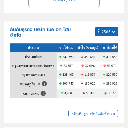
อันดับธุรกิจ บริษัท เมค อิท โฮม
ปี 2568
จำกัด
ประเภท
รายได้รวม
กำไร (ขาดทุน)
ภาษีเงินได้
สินท
ประเทศไทย
347,793
350,681
411,556
5
กรุงเทพมหานครและปริมณฑล
23,857
32,094
55,071
กรุงเทพมหานคร
128,465
117,859
225,590
1
203,745
190,020
291,923
2
หมวดธุรกิจ : M
4,280
6,349
8,377
TSIC :
70209
คลิกเพื่อดูการจัดอันดับทั้งหมด