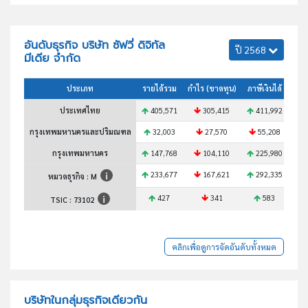
อันดับธุรกิจ บริษัท ซัฟวี่ ดิจิทัล
ปี 2568
มีเดีย จำกัด
ประเภท
รายได้รวม
กำไร (ขาดทุน)
ภาษีเงินได้
สินท
ประเทศไทย
405,571
305,415
411,992
6
กรุงเทพมหานครและปริมณฑล
32,003
27,570
55,208
กรุงเทพมหานคร
147,768
104,110
225,980
2
233,677
167,621
292,335
3
หมวดธุรกิจ : M
427
341
583
TSIC :
73102
คลิกเพื่อดูการจัดอันดับทั้งหมด
บริษัทในกลุ่มธุรกิจเดียวกัน