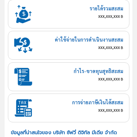
รายได้รวมสะสม
xxx,xxx,xxx
฿
ค่าใช้จ่ายในการดำเนินงานสะสม
xxx,xxx,xxx
฿
กำไร-ขาดทุนสุทธิสะสม
xxx,xxx,xxx
฿
การจ่ายภาษีเงินได้สะสม
xxx,xxx,xxx
฿
ข้อมูลที่น่าสนใจของ บริษัท ซัฟวี่ ดิจิทัล มีเดีย จำกัด