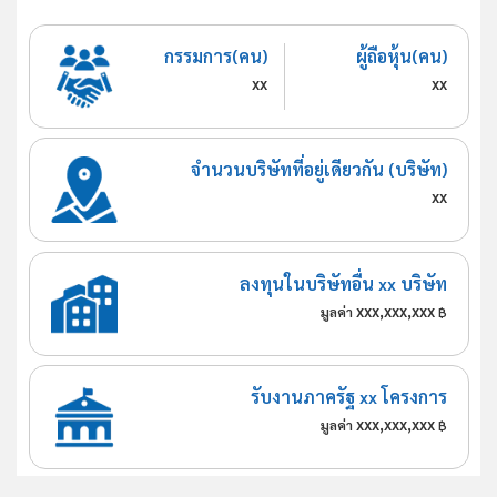
กรรมการ(คน)
ผู้ถือหุ้น(คน)
xx
xx
จำนวนบริษัทที่อยู่เดียวกัน (บริษัท)
xx
ลงทุนในบริษัทอื่น xx บริษัท
xxx,xxx,xxx
มูลค่า
฿
รับงานภาครัฐ xx โครงการ
xxx,xxx,xxx
มูลค่า
฿