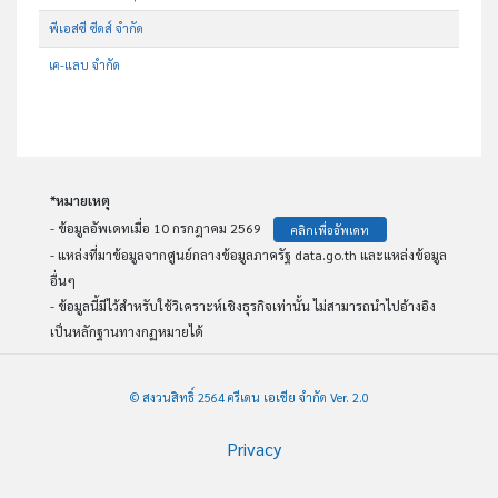
พีเอสซี ซีดส์ จำกัด
เค-แลบ จำกัด
*หมายเหตุ
- ข้อมูลอัพเดทเมื่อ 10 กรกฎาคม 2569
คลิกเพื่ออัพเดท
- แหล่งที่มาข้อมูลจากศูนย์กลางข้อมูลภาครัฐ data.go.th และแหล่งข้อมูล
อื่นๆ
- ข้อมูลนี้มีไว้สำหรับใช้วิเคราะห์เชิงธุรกิจเท่านั้น ไม่สามารถนำไปอ้างอิง
เป็นหลักฐานทางกฏหมายได้
© สงวนสิทธิ์ 2564 ครีเดน เอเชีย จำกัด Ver. 2.0
Privacy