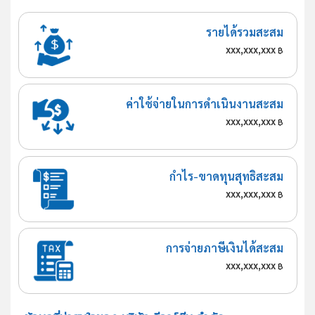
รายได้รวมสะสม
xxx,xxx,xxx
฿
ค่าใช้จ่ายในการดำเนินงานสะสม
xxx,xxx,xxx
฿
กำไร-ขาดทุนสุทธิสะสม
xxx,xxx,xxx
฿
การจ่ายภาษีเงินได้สะสม
xxx,xxx,xxx
฿