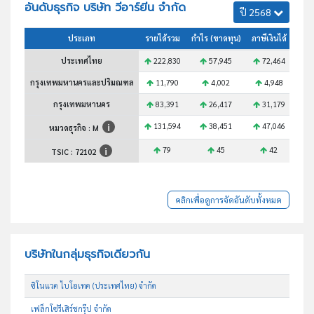
อันดับธุรกิจ บริษัท วีอาร์ยีน จำกัด
ปี 2568
ประเภท
รายได้รวม
กำไร (ขาดทุน)
ภาษีเงินได้
สินท
ประเทศไทย
222,830
57,945
72,464
3
กรุงเทพมหานครและปริมณฑล
11,790
4,002
4,948
2
กรุงเทพมหานคร
83,391
26,417
31,179
1
131,594
38,451
47,046
1
หมวดธุรกิจ : M
79
45
42
TSIC :
72102
คลิกเพื่อดูการจัดอันดับทั้งหมด
บริษัทในกลุ่มธุรกิจเดียวกัน
ซิโนแวค ไบโอเทค (ประเทศไทย) จำกัด
เฟล็กโซ่รีเสิร์ชกรุ๊ป จำกัด